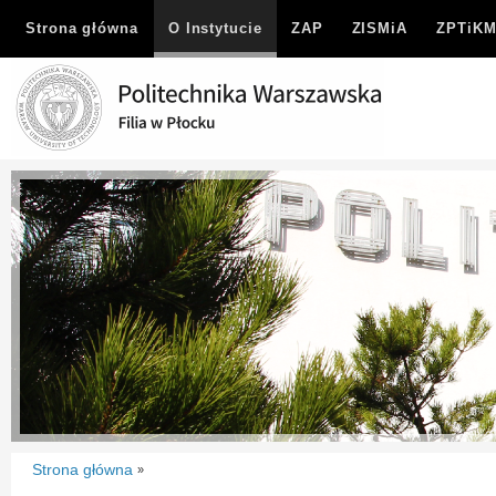
Strona główna
O Instytucie
ZAP
ZISMiA
ZPTiK
Strona główna
»