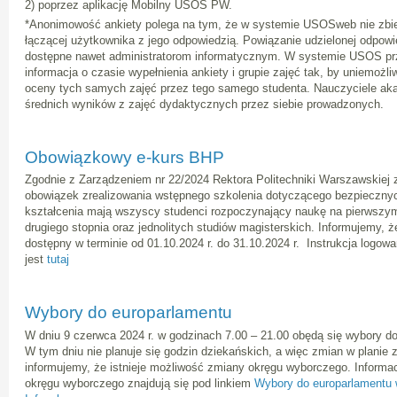
2) poprzez aplikację Mobilny USOS PW.
*Anonimowość ankiety polega na tym, że w systemie USOSweb nie zbiera
łączącej użytkownika z jego odpowiedzią. Powiązanie udzielonej odpowi
dostępne nawet administratorom informatycznym. W systemie USOS pr
informacja o czasie wypełnienia ankiety i grupie zajęć tak, by uniemożl
oceny tych samych zajęć przez tego samego studenta. Nauczyciele ak
średnich wyników z zajęć dydaktycznych przez siebie prowadzonych.
Obowiązkowy e-kurs BHP
Zgodnie z Zarządzeniem nr 22/2024 Rektora Politechniki Warszawskiej z 
obowiązek zrealizowania wstępnego szkolenia dotyczącego bezpiecznyc
kształcenia mają wszyscy studenci rozpoczynający naukę na pierwszym
drugiego stopnia oraz jednolitych studiów magisterskich. Informujemy, ż
dostępny w terminie od 01.10.2024 r. do 31.10.2024 r. Instrukcja logo
jest
tutaj
Wybory do europarlamentu
W dniu 9 czerwca 2024 r. w godzinach 7.00 – 21.00 obędą się wybory d
W tym dniu nie planuje się godzin dziekańskich, a więc zmian w planie
informujemy, że istnieje możliwość zmiany okręgu wyborczego. Informa
okręgu wyborczego znajdują się pod linkiem
Wybory do europarlamentu w