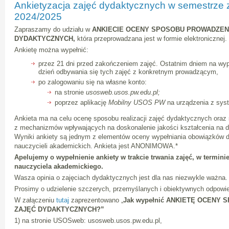
Ankietyzacja zajęć dydaktycznych w semestrze
2024/2025
Zapraszamy do udziału w
ANKIECIE OCENY SPOSOBU PROWADZEN
DYDAKTYCZNYCH,
która przeprowadzana jest w formie elektronicznej.
Ankietę można wypełnić:
przez 21 dni przed zakończeniem zajęć. Ostatnim dniem na wypeł
dzień odbywania się tych zajęć z konkretnym prowadzącym,
po zalogowaniu się na własne konto:
na stronie
usosweb.usos.pw.edu.pl;
poprzez aplikację
Mobilny USOS PW
na urządzenia z sys
Ankieta ma na celu ocenę sposobu realizacji zajęć dydaktycznych oraz 
z mechanizmów wpływających na doskonalenie jakości kształcenia na d
Wyniki ankiety są jednym z elementów oceny wypełniania obowiązków 
nauczycieli akademickich. Ankieta jest ANONIMOWA.*
Apelujemy o wypełnienie ankiety w trakcie trwania zajęć, w termi
nauczyciela akademickiego.
Wasza opinia o zajęciach dydaktycznych jest dla nas niezwykle ważna.
Prosimy o udzielenie szczerych, przemyślanych i obiektywnych odpowie
W załączeniu
tutaj
zaprezentowano „
Jak wypełnić
ANKIETĘ OCENY 
ZAJĘĆ DYDAKTYCZNYCH?”
1) na stronie USOSweb: usosweb.usos.pw.edu.pl,