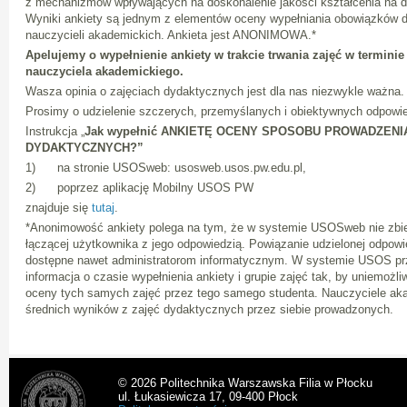
z mechanizmów wpływających na doskonalenie jakości kształcenia na d
Wyniki ankiety są jednym z elementów oceny wypełniania obowiązków 
nauczycieli akademickich. Ankieta jest ANONIMOWA.*
Apelujemy o wypełnienie ankiety w trakcie trwania zajęć w termin
nauczyciela akademickiego.
Wasza opinia o zajęciach dydaktycznych jest dla nas niezwykle ważna.
Prosimy o udzielenie szczerych, przemyślanych i obiektywnych odpowie
Instrukcja „
Jak wypełnić
ANKIETĘ OCENY SPOSOBU PROWADZENI
DYDAKTYCZNYCH?”
1) na stronie USOSweb: usosweb.usos.pw.edu.pl,
2) poprzez aplikację Mobilny USOS PW
znajduje się
tutaj
.
*Anonimowość ankiety polega na tym, że w systemie USOSweb nie zbiera
łączącej użytkownika z jego odpowiedzią. Powiązanie udzielonej odpowi
dostępne nawet administratorom informatycznym. W systemie USOS pr
informacja o czasie wypełnienia ankiety i grupie zajęć tak, by uniemożl
oceny tych samych zajęć przez tego samego studenta. Nauczyciele ak
średnich wyników z zajęć dydaktycznych przez siebie prowadzonych.
© 2026 Politechnika Warszawska Filia w Płocku
ul. Łukasiewicza 17, 09-400 Płock