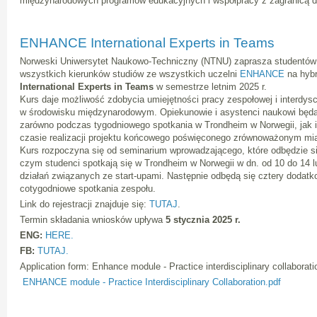
międzynarodowych programów edukacyjnych i współpracy z zagranicą d
ENHANCE International Experts in Teams
Norweski Uniwersytet Naukowo-Techniczny (NTNU) zaprasza studentów 
wszystkich kierunków studiów ze wszystkich uczelni
ENHANCE
na hyb
International Experts in Teams
w semestrze letnim 2025 r.
Kurs daje możliwość zdobycia umiejętności pracy zespołowej i interdysc
w środowisku międzynarodowym. Opiekunowie i asystenci naukowi będą
zarówno podczas tygodniowego spotkania w Trondheim w Norwegii, jak 
czasie realizacji projektu końcowego poświęconego zrównoważonym mi
Kurs rozpoczyna się od seminarium wprowadzającego, które odbędzie się
czym studenci spotkają się w Trondheim w Norwegii w dn. od 10 do 14 lu
działań związanych ze start-upami. Następnie odbędą się cztery dodatko
cotygodniowe spotkania zespołu.
Link do rejestracji znajduje się:
TUTAJ
.
Termin składania wniosków upływa
5 stycznia 2025 r.
ENG:
HERE.
FB:
TUTAJ.
Application form: Enhance module - Practice interdisciplinary collaborat
ENHANCE module - Practice Interdisciplinary Collaboration.pdf