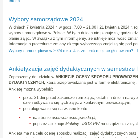
Infor.pl
Wybory samorządowe 2024
W dniach 7 kwietnia 2024 r. w godz. 7.00 – 21.00 i 21 kwietnia 2024 r. (o
wybory samorządowe w Polsce. W tych dniach nie planuje się godzin dz
planie zajęć. W związku z tym informujemy, że istnieje możliwość zmi
Informacje o procedurze zmiany okręgu wyborczego znajdują się pod po
Wybory samorządowe w 2024 roku. Jak zmienić miejsce głosowania? - In
Ankietyzacja zajęć dydaktycznych w semestrze 
Zapraszamy do udziału w
ANKIECIE OCENY SPOSOBU PROWADZEN
DYDAKTYCZNYCH,
która przeprowadzana jest w formie elektronicznej.
Ankietę można wypełnić:
przez 21 dni przed zakończeniem zajęć; ostatnim dniem na wypeł
dzień odbywania się tych zajęć z konkretnym prowadzącym,
po zalogowaniu się na własne konto:
na stronie
usosweb.usos.pw.edu.pl;
poprzez aplikację
Mobilny USOS PW
na urządzenia z sys
Ankieta ma na celu ocenę sposobu realizacji zajęć dydaktycznych oraz 