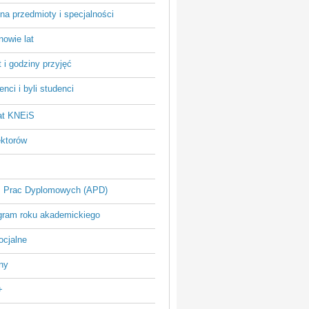
na przedmioty i specjalności
owie lat
 i godziny przyjęć
nci i byli studenci
at KNEiS
ektorów
 Prac Dyplomowych (APD)
ram roku akademickiego
ocjalne
ny
+