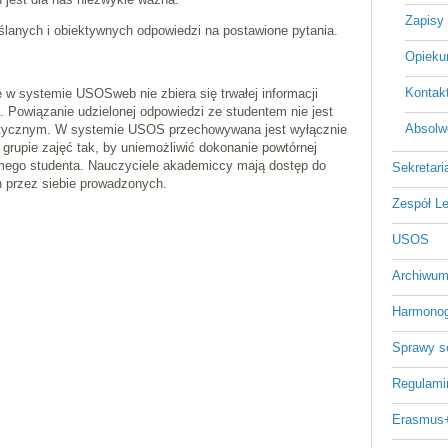
Zapisy 
ślanych i obiektywnych odpowiedzi na postawione pytania.
Opiekun
Kontakt
 w systemie USOSweb nie zbiera się trwałej informacji
. Powiązanie udzielonej odpowiedzi ze studentem nie jest
Absolwe
atycznym. W systemie USOS przechowywana jest wyłącznie
i grupie zajęć tak, by uniemożliwić dokonanie powtórnej
mego studenta. Nauczyciele akademiccy mają dostęp do
Sekretari
 przez siebie prowadzonych.
Zespół L
USOS
Archiwum
Harmonog
Sprawy s
Regulami
Erasmus