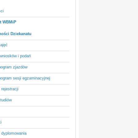
ci
at WBMiP
ności Dziekanatu
zajęć
wniosków i podań
ogram zjazdów
ogram sesji egzaminacyjnej
rejestracji
studiów
i
 dyplomowania