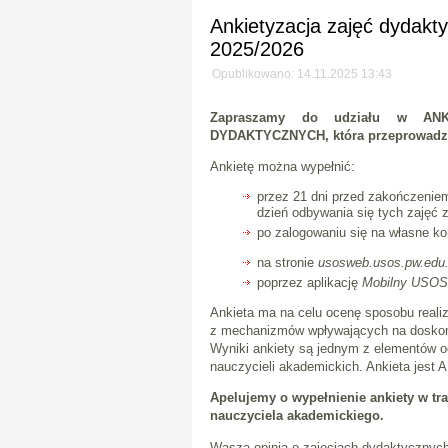
Ankietyzacja zajęć dydak
2025/2026
Opublikowano: 14.11.2025 13:43
Zapraszamy do udziału w A
DYDAKTYCZNYCH, która przeprowadzana
Ankietę można wypełnić:
przez 21 dni przed zakończeniem
dzień odbywania się tych zajęć
po zalogowaniu się na własne ko
na stronie
usosweb.usos.pw.edu.
poprzez aplikację
Mobilny USO
Ankieta ma na celu ocenę sposobu realiz
z mechanizmów wpływających na doskonal
Wyniki ankiety są jednym z elementów 
nauczycieli akademickich. Ankieta jes
Apelujemy o wypełnienie ankiety w tr
nauczyciela akademickiego.
Wasza opinia o zajęciach dydaktycznych