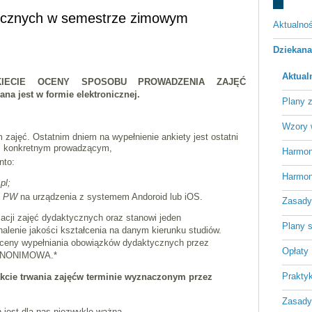
tycznych w semestrze zimowym
Aktualnoś
Dziekan
Aktual
NKIECIE OCENY SPOSOBU PROWADZENIA ZAJĘĆ
 jest w formie elektronicznej.
Plany 
Wzory 
 zajęć. Ostatnim dniem na wypełnienie ankiety jest ostatni
 z konkretnym prowadzącym,
Harmon
nto:
Harmon
pl;
S PW
na urządzenia z systemem Andoroid lub iOS.
Zasady 
acji zajęć dydaktycznych oraz stanowi jeden
Plany 
enie jakości kształcenia na danym kierunku studiów.
oceny wypełniania obowiązków dydaktycznych przez
Opłaty
t ANONIMOWA.*
Praktyk
akcie trwania zajęćw terminie wyznaczonym przez
Zasady
 jest dla nas niezwykle ważna.