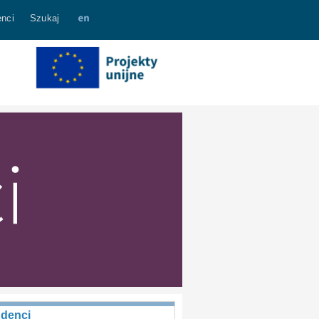
nci
Szukaj
udenci