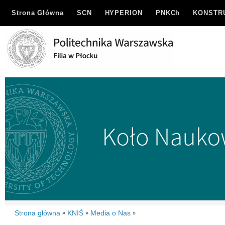
Strona Główna
SCN
HYPERION
PNKCh
KONSTR
Strona główna
KNIŚ
Media o Nas
»
»
»