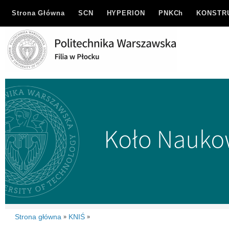
Strona Główna
SCN
HYPERION
PNKCh
KONSTR
Strona główna
KNIŚ
»
»