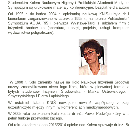
Studenckim Kołem Naukowym Higieny i Profilaktyki Akademii Medyc
Sympozjum są drukowane materiały konferencyjne, bezpłatne dla autoró
Od 1995 r. do końca 2004 r. opiekunką naukową KNIS-u była dr 
kierunkiem zorganizowano w czerwcu 1995 r., na terenie Politechnik
Sympozjum AQUA `95 i pierwszą Wystawę-Targi z udziałem firm z
inżynierii środowiska (aparatura, sprzęt, projekty, usługi kompute
wydawnictwa poligraficzne).
W 1998 r. Koło zmieniło nazwę na Koło Naukowe Inżynierii Środow
nazwy zmodyfikowano nieco logo Koła, które w pierwotnej formie z
byłych studentów Inżynierii Środowiska - Marka Ostrowskiego,
Smyczyńskiego i Piotra Łapińskiego.
W ostatnich latach KNIŚ nawiązało również współpracę z zagr
uczestniczyło między innymi w konferencjach międzynarodowych.
W 2005 roku opiekunem Koła został dr inż. Paweł Podwójci który w l
pełnił funkcję przewodniczącego.
Od roku akademickiego 2013/2014 opiekę nad Kołem sprawuje dr inż. 