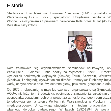
Historia
Studenckie Koło Naukowe Inżynierii Sanitarnej (KNIS) powstało w
Warszawskiej Filii w Płocku, specjalności Urządzenia Sanitarne Wyd
Wodnej. Założycielem i Opiekunem naukowym Koła przez 18 lat (do 199
Bolesław Krzysztofik.
Koło zajmowało się organizowaniem: seminariów naukowych, ob
Wisłoujście - Gdańsk i inne obozy na Wybrzeżu, Płock - "Brzeźni
wycieczek naukowych krajowych (Kraków, Toruń, Szczecin, Warszaw
(Moskwa, Leningrad), wyświetlaniem filmów - tematyka: Problemy Inżyn
wody, oczyszczanie ścieków, ochrona gleby, powietrza, gospodarka odp
Od 1979 r. rokrocznie, w maju lub czerwcu, organizowane są Sympoz
AQUA, nt. Inżynierii Środowiska, obejmujące zagadnienia: uzdatnianie
gospodarka odpadami, ochrona powietrza atmosferycznego i pomieszcz
te odbywają się na terenie Politechniki Warszawskiej w Płocku i ma
międzynarodowy. Umożliwiają studentom i młodym pracownikom 
własnego dorobku badawczego. W latach 1992-1994 Sympozja 