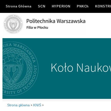
Strona Główna
SCN
HYPERION
PNKCh
KONSTR
Strona główna
KNIŚ
»
»