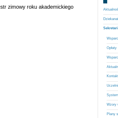
estr zimowy roku akademickiego
Aktualnoś
Dziekan
Sekretar
Wsparc
Opłaty
Wsparc
Aktualn
Kontakt
Uczeln
System
Wzory 
Plany 