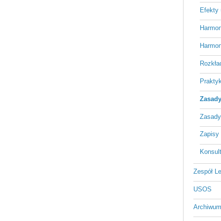
Efekty
Harmon
Harmon
Rozkła
Praktyk
Zasady 
Zasady
Zapisy 
Konsult
Zespół L
USOS
Archiwum