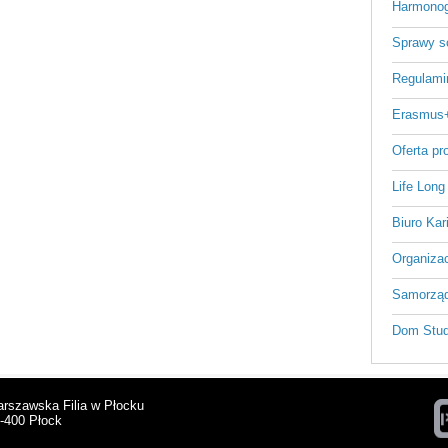
Harmonog
Sprawy s
Regulami
Erasmus
Oferta p
Life Long
Biuro Kar
Organizac
Samorząd
Dom Stud
arszawska Filia w Płocku
9-400 Płock