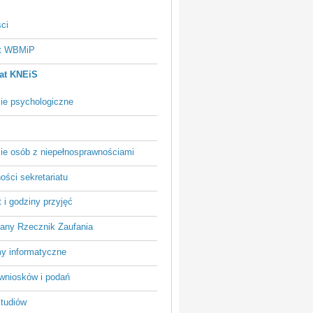
ci
at WBMiP
iat KNEiS
ie psychologiczne
ie osób z niepełnosprawnościami
ości sekretariatu
 i godziny przyjęć
iany Rzecznik Zaufania
y informatyczne
wniosków i podań
studiów