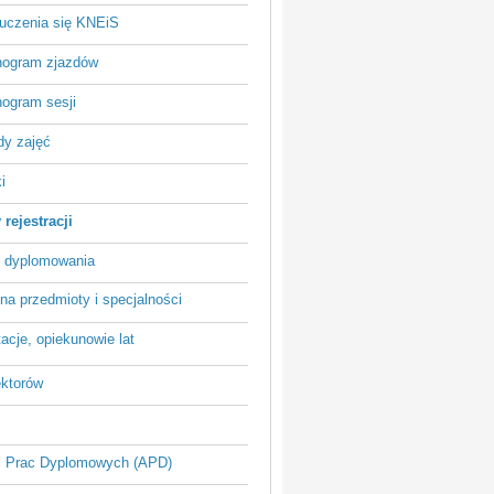
 uczenia się KNEiS
ogram zjazdów
ogram sesji
dy zajęć
i
rejestracji
 dyplomowania
na przedmioty i specjalności
acje, opiekunowie lat
ektorów
 Prac Dyplomowych (APD)