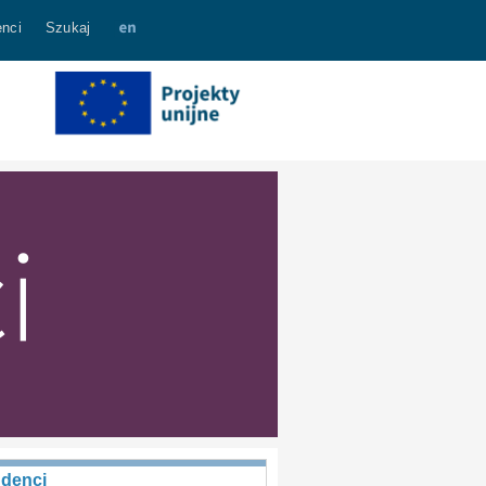
nci
Szukaj
udenci