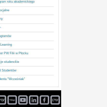
ram roku akademickiego
ocjalne
ny
+
rogramów
 Learning
ier PW Filii w Płocku
je studenckie
 Studentów
enta "Wcześniak"