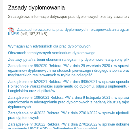
Zasady dyplomowania
Szczegółowe informacje dotyczące prac dyplomowych zostały zawarte
Zasadach prowadzenia prac dyplomowych i przeprowadzania egz
KNEiS
(pdf, 187,37 kB)
Wymaganiach edytorskich dla prac dyplomowych
Obszarach tematycznych seminarium dyplomowego
Zestawy pytań z teorii ekonomii na egzaminy dyplomowe -załączony pli
Zarządzeniu nr 99/2020 Rektora PW z dnia 29 września 2020 r. w sprawi
egzaminów dyplomowych na studiach pierwszego i drugiego stopnia oraz
magisterskich realizowanych w trybie na odległość
Zarządzenie nr 52/2021 Rektora PW z dnia 9/06/2021 w sprawie sposob
Politechnice Warszawskiej suplementu do dyplomu, odpisu suplementu 
i angielskim oraz duplikatów
Zarządzenie nr 108/2021 Rektora PW z dnia 9 listopada 2021 r. w spraw
ograniczenia w udostępnianiu prac dyplomowych z nadaną klauzulą tajno
dyplomowych
Zarządzenie nr 4/2022 Rektora PW z dnia 27/01/2022 w sprawie ujedno
prac dyplomowych
Zarządzenie nr 3/2022 Rektora PW z dnia 27/01/2022 w sprawie dokume
w systemie USOS APD w Politechnice Warszawskiej