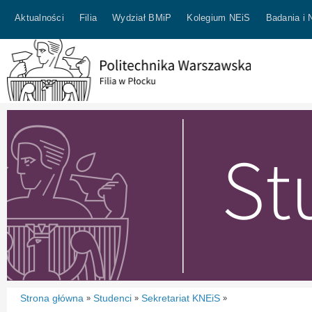
Aktualności
Filia
Wydział BMiP
Kolegium NEiS
Badania i 
Strona główna
Studenci
Sekretariat KNEiS
»
»
»