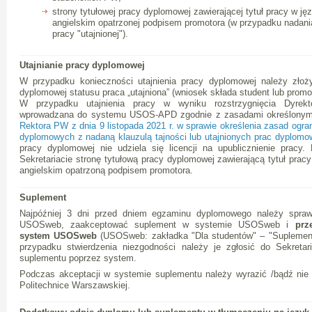
strony tytułowej pracy dyplomowej zawierającej tytuł pracy w ję
angielskim opatrzonej podpisem promotora (w przypadku nadani
pracy "utajnionej").
Utajnianie pracy dyplomowej
W przypadku konieczności utajnienia pracy dyplomowej należy zło
dyplomowej statusu praca „utajniona” (wniosek składa student lub promo
W przypadku utajnienia pracy w wyniku rozstrzygnięcia Dyrek
wprowadzana do systemu USOS-APD zgodnie z zasadami określony
Rektora PW z dnia 9 listopada 2021 r. w sprawie określenia zasad ogra
dyplomowych z nadaną klauzulą tajności lub utajnionych prac dyplom
pracy dyplomowej nie udziela się licencji na upublicznienie pracy
Sekretariacie stronę tytułową pracy dyplomowej zawierającą tytuł prac
angielskim opatrzoną podpisem promotora.
Suplement
Najpóźniej 3 dni przed dniem egzaminu dyplomowego należy spra
USOSweb, zaakceptować suplement w systemie USOSweb i
prz
system USOSweb
(USOSweb: zakładka "Dla studentów" – "Suplemen
przypadku stwierdzenia niezgodności należy je zgłosić do Sekreta
suplementu poprzez system.
Podczas akceptacji w systemie suplementu należy wyrazić /bądź nie 
Politechnice Warszawskiej.