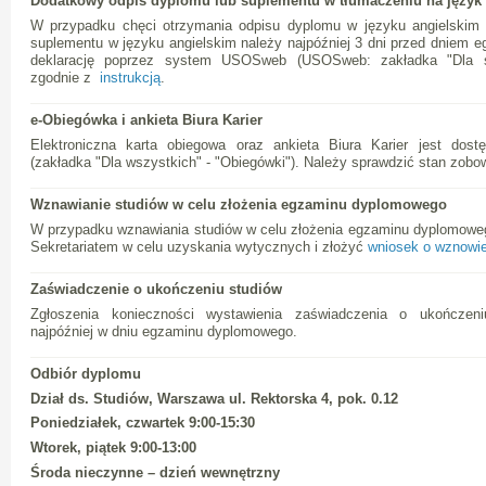
Dodatkowy odpis dyplomu lub suplementu w tłumaczeniu na język
W przypadku chęci otrzymania odpisu dyplomu w języku angielskim 
suplementu w języku angielskim należy najpóźniej 3 dni przed dniem
deklarację poprzez system USOSweb (USOSweb: zakładka "Dla s
zgodnie z
instrukcją
.
e-Obiegówka i ankieta Biura Karier
Elektroniczna karta obiegowa oraz ankieta Biura Karier jest d
(zakładka "Dla wszystkich" - "Obiegówki"). Należy sprawdzić stan zobo
Wznawianie studiów w celu złożenia egzaminu dyplomowego
W przypadku wznawiania studiów w celu złożenia egzaminu dyplomoweg
Sekretariatem w celu uzyskania wytycznych i złożyć
wniosek o wznowie
Zaświadczenie o ukończeniu studiów
Zgłoszenia konieczności wystawienia zaświadczenia o ukończen
najpóźniej w dniu egzaminu dyplomowego.
Odbiór dyplomu
Dział ds. Studiów, Warszawa ul. Rektorska 4, pok. 0.12
Poniedziałek, czwartek 9:00-15:30
Wtorek, piątek 9:00-13:00
Środa nieczynne – dzień wewnętrzny