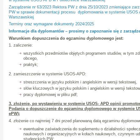
Zarządzenie nr 63/2023 Rektora PW z dnia 25/10/2023 zmieniające zarz
PW w sprawie dokumentacji procesu dyplomowania w systemie USOS 
Warszawskiej
Terminy oraz wymagane dokumenty 2024/2025
Informacje dla dyplomantów – prosimy o zapoznanie się z zarządze
Warunkiem dopuszczenia do egzaminu dyplomowego jest:
1. zaliczenie:
wszystkich przedmiotów objętych programem studiów, w tym zd
obcego,
praktyk;
2. zamieszczenie w systemie USOS-APD:
streszczenia w języku polskim i angielskim w wersji tekstowej,
słów kluczowych w języku polskim i angielskim w wersji tekstow
pracy dyplomowej w pliku pdf;
3. złożenie, po wystawieniu w systemie USOS- APD opinii promotor
Podania o dopuszczenie do egzaminu dyplomowego w systemie 
ePW);
4. złożenie co najmniej 7 dni przed planowaną datą egzaminu dyplomow
ewentualne zaświadczenia do suplementu o działalności społec
naukowych i organizacyjnych w kołach naukowych, czynnym udz
studenckich PW;