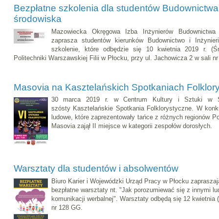
Bezpłatne szkolenia dla studentów Budownictwa i
środowiska
Mazowiecka Okręgowa Izba Inżynierów Budownictwa
zaprasza studentów kierunków Budownictwo i Inżynier
szkolenie, które odbędzie się 10 kwietnia 2019 r. 
Politechniki Warszawskiej Filii w Płocku, przy ul. Jachowicza 2 w sali nr 7
Masovia na Kasztelańskich Spotkaniach Folklor
30 marca 2019 r. w Centrum Kultury i Sztuki w S
szósty Kasztelańskie Spotkania Folklorystyczne. W konku
ludowe, które zaprezentowały tańce z różnych regionów P
Masovia zajął II miejsce w kategorii zespołów dorosłych.
Warsztaty dla studentów i absolwentów
Biuro Karier i Wojewódzki Urząd Pracy w Płocku zapraszaj
bezpłatne warsztaty nt. "Jak porozumiewać się z innymi l
komunikacji werbalnej". Warsztaty odbędą się 12 kwietnia (
nr 128 GG.