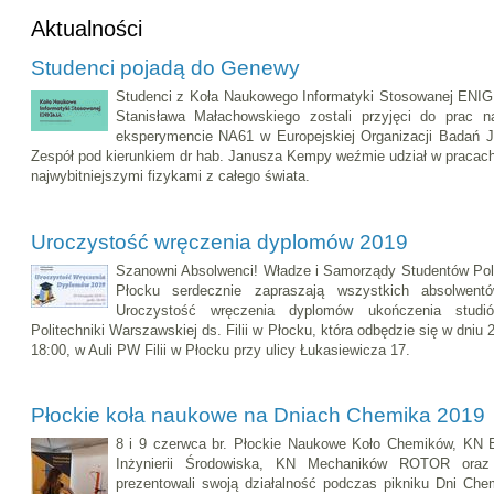
Aktualności
Studenci pojadą do Genewy
Studenci z Koła Naukowego Informatyki Stosowanej ENIG
Stanisława Małachowskiego zostali przyjęci do prac
eksperymencie NA61 w Europejskiej Organizacji Badań 
Zespół pod kierunkiem dr hab. Janusza Kempy weźmie udział w pracac
najwybitniejszymi fizykami z całego świata.
Uroczystość wręczenia dyplomów 2019
Szanowni Absolwenci! Władze i Samorządy Studentów Polit
Płocku serdecznie zapraszają wszystkich absolwen
Uroczystość wręczenia dyplomów ukończenia studi
Politechniki Warszawskiej ds. Filii w Płocku, która odbędzie się w dniu 2
18:00, w Auli PW Filii w Płocku przy ulicy Łukasiewicza 17.
Płockie koła naukowe na Dniach Chemika 2019
8 i 9 czerwca br. Płockie Naukowe Koło Chemików, KN 
Inżynierii Środowiska, KN Mechaników ROTOR ora
prezentowali swoją działalność podczas pikniku Dni Chem