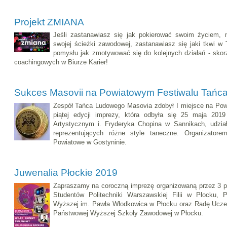
Projekt ZMIANA
Jeśli zastanawiasz się jak pokierować swoim życiem, 
swojej ścieżki zawodowej, zastanawiasz się jaki tkwi w 
pomysłu jak zmotywować się do kolejnych działań - skorz
coachingowych w Biurze Karier!
Sukces Masovii na Powiatowym Festiwalu Tańc
Zespół Tańca Ludowego Masovia zdobył I miejsce na Po
piątej edycji imprezy, która odbyła się 25 maja 201
Artystycznym i. Fryderyka Chopina w Sannikach, udział
reprezentujących różne style taneczne. Organizatore
Powiatowe w Gostyninie.
Juwenalia Płockie 2019
Zapraszamy na coroczną imprezę organizowaną przez 3 
Studentów Politechniki Warszawskiej Filii w Płocku, 
Wyższej im. Pawła Włodkowica w Płocku oraz Radę Ucze
Państwowej Wyższej Szkoły Zawodowej w Płocku.