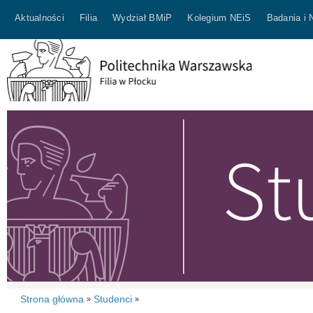
Aktualności
Filia
Wydział BMiP
Kolegium NEiS
Badania i 
Strona główna
Studenci
»
»