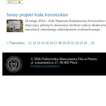
Nowy projekt Koła Konstruktor
19 lutego 2019 r. Koło Naukowe Budownictwa Konstruktor r
dotyczący polowych obserwacji skutków reakcji alkalia-kr
warunkach naturalnego oddziaływania środowiskowego.
« Poprzedni
1
...
11
12
13
14
15
16
17
18
19
20
21
22
23
24
...
33
© 2026 Politechnika Warszawska Filia w Płocku
ul. Łukasiewicza 17, 09-400 Płock
Polityka prywatności