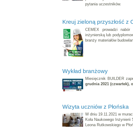
pytania uczestników.
Kreuj zieloną przyszłość z
CEMEX prowadzi nabór zg
inżynierską lub podyplomow
branży materiałów budowla
Wykład branżowy
Miesięcznik BUILDER zapr
grudnia
2021 (czwartek), 
Wizyta uczniów z Płońska
W dniu 19.11.2021 w murach
Koła Naukowego Inżynierii 
Leona Rutkowskiego w Pło