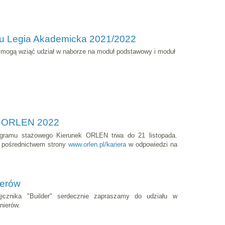
mu Legia Akademicka 2021/2022
 mogą wziąć udział w naborze na moduł podstawowy i moduł
k ORLEN 2022
ogramu stażowego Kierunek ORLEN trwa do 21 listopada.
a pośrednictwem strony
www.orlen.pl/kariera
w odpowiedzi na
ierów
ięcznika "Builder" serdecznie zapraszamy do udziału w
nierów.