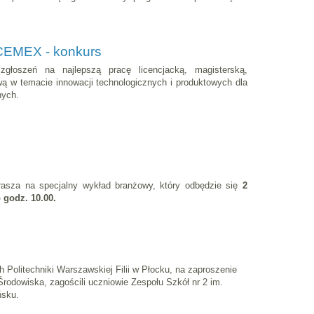
 CEMEX - konkurs
łoszeń na najlepszą pracę licencjacką, magisterską,
ą w temacie innowacji technologicznych i produktowych dla
nych.
asza na specjalny wykład branżowy, który odbędzie się
2
o godz. 10.00.
 Politechniki Warszawskiej Filii w Płocku, na zaproszenie
Środowiska, zagościli uczniowie Zespołu Szkół nr 2 im.
ńsku.