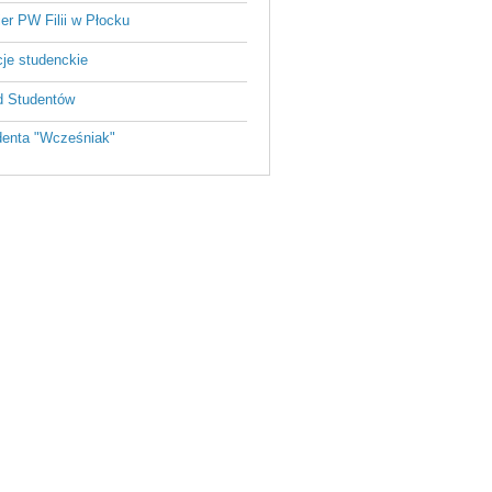
ier PW Filii w Płocku
je studenckie
 Studentów
enta "Wcześniak"