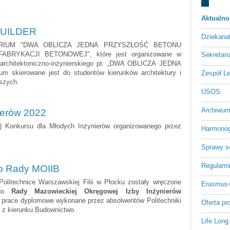
Aktualno
 BUILDER
Dziekan
ARIUM "DWA OBLICZA JEDNA PRZYSZŁOŚĆ BETONU
RYKACJI BETONOWEJ", które jest organizowane w
Sekretari
 architektoniczno-inżynierskiego pt. „DWA OBLICZA JEDNA
skierowane jest do studentów kierunków architektury i
Zespół L
szych.
USOS
Archiwum
ierów 2022
) Konkursu dla Młodych Inżynierów organizowanego przez
Harmonog
Sprawy s
Regulami
o Rady MOIIB
Politechnice Warszawskiej Filii w Płocku zostały wręczone
Erasmus
ego
Rady Mazowieckiej Okręgowej Izby Inżynierów
 prace dyplomowe wykonane przez absolwentów Politechniki
Oferta p
u z kierunku Budownictwo.
Life Long