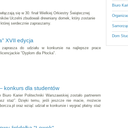
Biuro Kar
włączają się w 30. finał Wielkiej Orkiestry Świątecznej
Organizac
ków Uczelni zbudowali drewniany domek, który zostanie
 której serdecznie zapraszamy.
Samorząd
Dom Stud
" XVII edycja
 zaprasza do udziału w konkursie na najlepsze prace
i licencjackie "Dyplom dla Płocka".
– konkurs dla studentów
 Biuro Karier Politechniki Warszawskiej zostało partnerem
sz staż”. Dzięki temu, jeśli jeszcze nie macie, możecie
rcza.pl oraz wziąć udział w konkursie i wygrać płatny staż
dowy źródełka "Lewek"