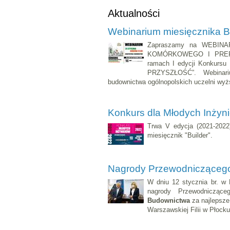
Aktualności
Webinarium miesięcznika
Zapraszamy na WEBIN
KOMÓRKOWEGO I PREFAB
ramach I edycji Konkursu
PRZYSZŁOŚĆ”. Webinarium 
budownictwa ogólnopolskich uczelni wyż
Konkurs dla Młodych Inżyn
Trwa V edycja (2021-2022
miesięcznik "Builder".
Nagrody Przewodnicząceg
W dniu 12 stycznia br. w 
nagrody Przewodnicząc
Budownictwa
za najlepsze
Warszawskiej Filii w Płock