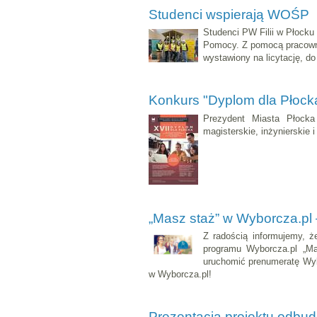
Studenci wspierają WOŚP
Studenci PW Filii w Płocku 
Pomocy. Z pomocą pracowni
wystawiony na licytację, do
Konkurs "Dyplom dla Płocka
Prezydent Miasta Płocka
magisterskie, inżynierskie 
„Masz staż” w Wyborcza.pl 
Z radością informujemy, że
programu Wyborcza.pl „Ma
uruchomić prenumeratę Wybo
w Wyborcza.pl!
Prezentacja projektu odbu