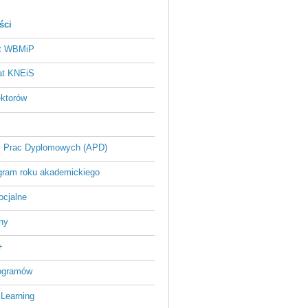
ści
at WBMiP
at KNEiS
ektorów
 Prac Dyplomowych (APD)
ram roku akademickiego
ocjalne
ny
+
rogramów
 Learning