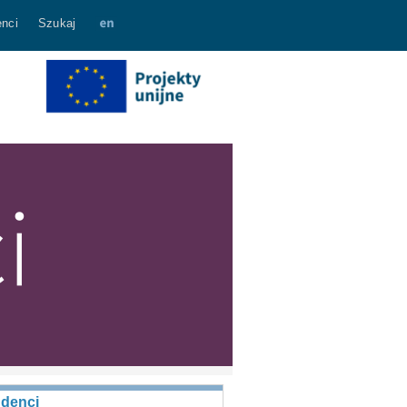
nci
Szukaj
udenci