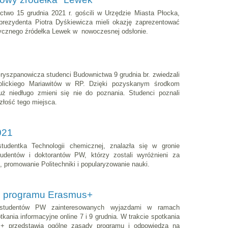
ctwo 15 grudnia 2021 r. gościli w Urzędzie Miasta Płocka,
prezydenta Piotra Dyśkiewicza mieli okazję zaprezentować
ycznego źródełka Lewek w nowoczesnej odsłonie.
 Gryszpanowicza studenci Budownictwa 9 grudnia br. zwiedzali
tolickiego Mariawitów w RP. Dzięki pozyskanym środkom
ż niedługo zmieni się nie do poznania. Studenci poznali
szłość tego miejsca.
021
udentka Technologii chemicznej, znalazła się w gronie
tudentów i doktorantów PW, którzy zostali wyróżnieni za
 promowanie Politechniki i popularyzowanie nauki.
t. programu Erasmus+
 studentów PW zainteresowanych wyjazdami w ramach
ania informacyjne online 7 i 9 grudnia. W trakcie spotkania
s+ przedstawią ogólne zasady programu i odpowiedzą na