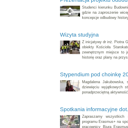
Studenci kierunku Budowni
gdzie na zaproszenie wice
koncepcje odbudowy histor
Wizyta studyjna
Z inicjatywy dr inż. Piotra
obiekty Kościoła Staroka
zewnętrznym miejsce to ju
historię oraz plany na przy
Stypendium pod choinkę 2
Magdalena Jakubowska, st
dziewięciu wyjątkowych s
ponadprzeciętną aktywność,
Spotkania informacyjne do
Zapraszamy wszystkich
programu Erasmus+ na spotk
pracownicy Biura Erasmu