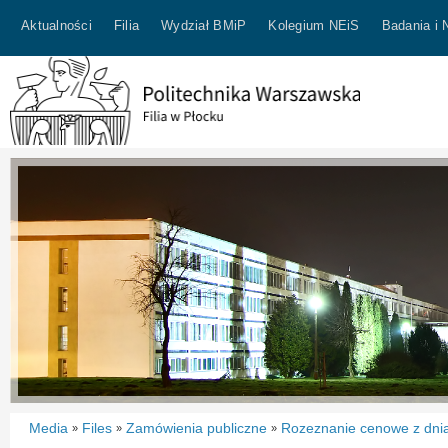
Aktualności
Filia
Wydział BMiP
Kolegium NEiS
Badania i 
Media
Files
Zamówienia publiczne
Rozeznanie cenowe z dnia
»
»
»