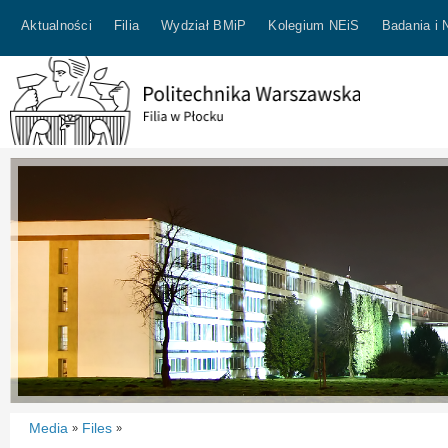
Aktualności
Filia
Wydział BMiP
Kolegium NEiS
Badania i 
Media
Files
»
»