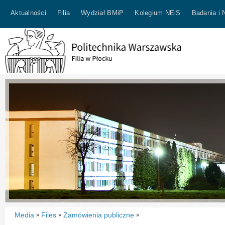
Aktualności
Filia
Wydział BMiP
Kolegium NEiS
Badania i 
Media
Files
Zamówienia publiczne
»
»
»