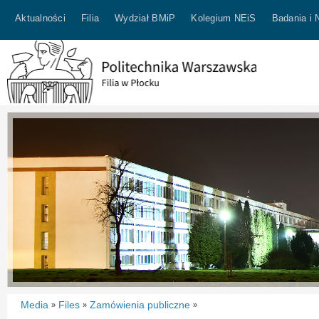
Aktualności
Filia
Wydział BMiP
Kolegium NEiS
Badania i 
Media
Files
Zamówienia publiczne
»
»
»