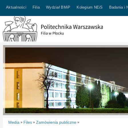
Aktualności
Filia
Wydział BMiP
Kolegium NEiS
Badania i 
Media
Files
Zamówienia publiczne
»
»
»