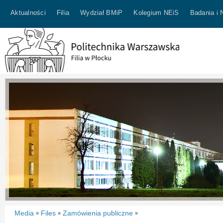
Aktualności
Filia
Wydział BMiP
Kolegium NEiS
Badania i 
Media
Files
Zamówienia publiczne
»
»
»