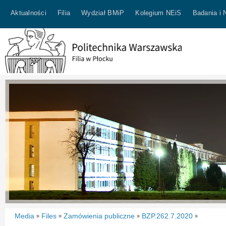
Aktualności
Filia
Wydział BMiP
Kolegium NEiS
Badania i 
Media
Files
Zamówienia publiczne
BZP.262.7.2020
»
»
»
»