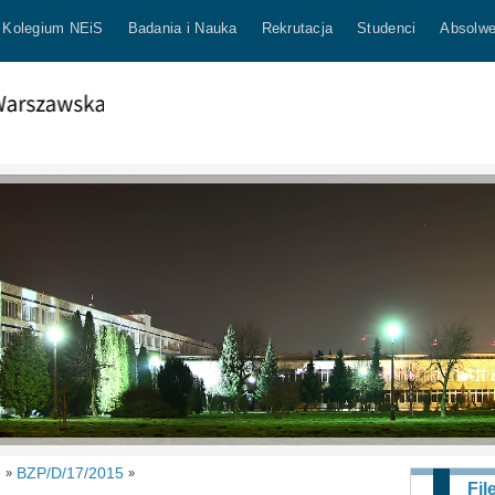
Kolegium NEiS
Badania i Nauka
Rekrutacja
Studenci
Absolwe
e
BZP/D/17/2015
»
»
Fil