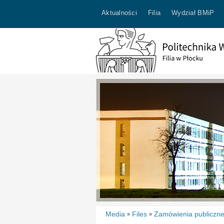
Aktualności
Filia
Wydział BMiP
Media
Files
Zamówienia publiczn
»
»