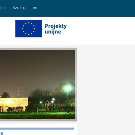
nci
Szukaj
es