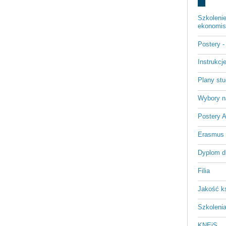
Szkoleni
ekonomist
Postery 
Instrukc
Plany st
Wybory n
Postery 
Erasmus
Dyplom d
Filia
Jakość k
Szkoleni
KNEiS