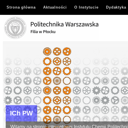
Strona główna
Aktualności
O Instytucie
Dydaktyka
ICh PW
Witamy na stronie internetowej Instytutu Chemii Politechn