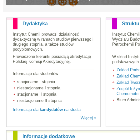
Dydaktyka
Struktu
Instytut Chemii prowadzi działalność
Instytut Chemii
dydaktyczną w ramach studiów pierwszego i
Wydziału Budow
drugiego stopnia, a także studiów
Petrochemii Po
podyplomowych.
Prowadzone kierunki posiadają akredytację
W skład Instyt
Polskiej Komisji Akredytacyjnej.
podstawowych:
Zakład Pods
Informacje dla studentów:
Zakład Chemi
stacjonarne I stopnia
Zakład Twor
niestacjonarne I stopnia
Zespół Inżyn
Chemometrii
stacjonarne II stopnia
Biuro Admin
niestacjonarne II stopnia
Informacje dla
kandydatów
na studia
Więcej »
Informacje dodatkowe