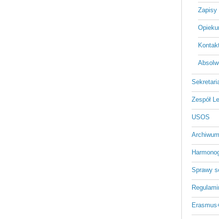
Zapisy 
Opiekun
Kontakt
Absolwe
Sekretari
Zespół L
USOS
Archiwum
Harmonog
Sprawy s
Regulami
Erasmus