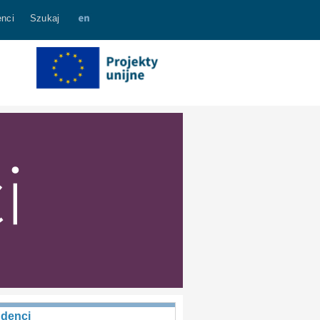
nci
Szukaj
udenci