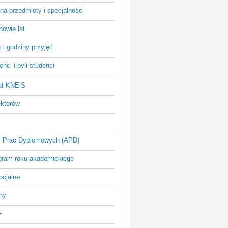
na przedmioty i specjalności
owie lat
 i godziny przyjęć
nci i byli studenci
at KNEiS
ektorów
 Prac Dyplomowych (APD)
ram roku akademickiego
ocjalne
ny
+