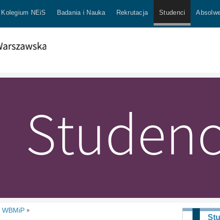
Kolegium NEiS
Badania i Nauka
Rekrutacja
Studenci
Absolwe
t WBMiP
»
St