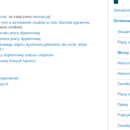
Aktualnoś
trzne
(w załączeniu
instrukcja
)
Dziekan
w tym o wznowienie studiów w celu złożenia egzaminu
enia studiów)
Aktual
tematu pracy dyplomowej
motora pracy dyplomowej
Plany 
kowego odpisu dyplomu/suplementu dla osób, które
 r.
Wzory 
y dyplomowej statusu utajniona
wej klauzuli tajności
Harmon
Harmon
oważnienie)
Zasady 
owych
Plany 
Opłaty
Praktyk
Zasady