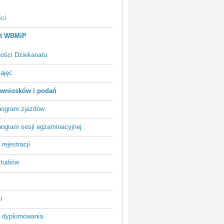
ci
at WBMiP
ności Dziekanatu
zajęć
wniosków i podań
ogram zjazdów
ogram sesji egzaminacyjnej
rejestracji
studiów
i
 dyplomowania