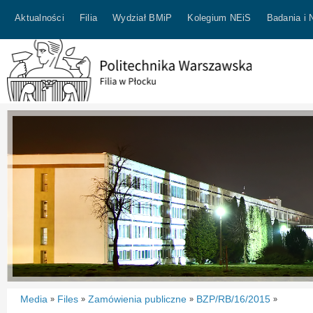
Aktualności
Filia
Wydział BMiP
Kolegium NEiS
Badania i 
Media
Files
Zamówienia publiczne
BZP/RB/16/2015
»
»
»
»