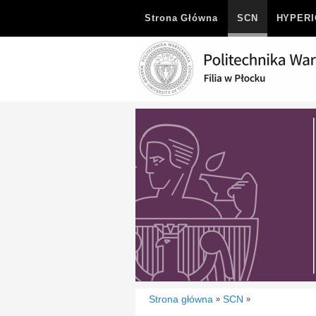
Strona Główna
SCN
HYPER
Strona główna
SCN
»
»