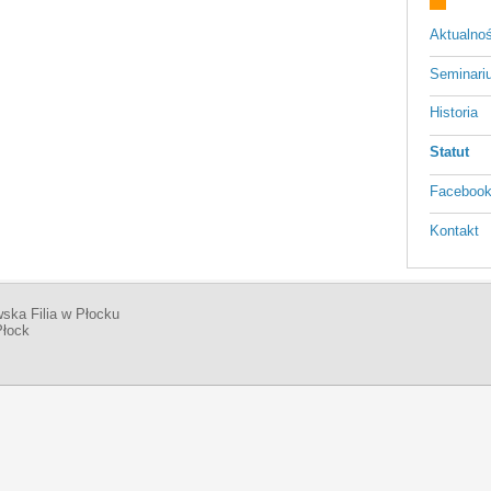
Aktualnoś
Seminari
Historia
Statut
Faceboo
Kontakt
ska Filia w Płocku
Płock