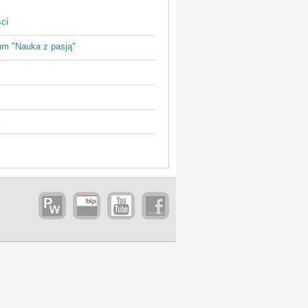
ci
um "Nauka z pasją"
k