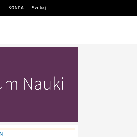
A
SONDA
Szukaj
N