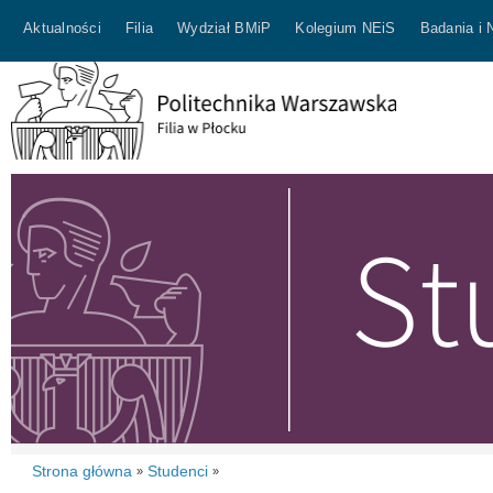
Aktualności
Filia
Wydział BMiP
Kolegium NEiS
Badania i 
Strona główna
Studenci
»
»