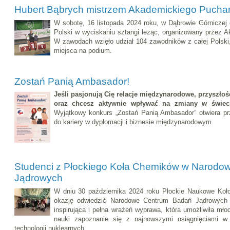
Hubert Bąbrych mistrzem Akademickiego Puchar
W sobotę, 16 listopada 2024 roku, w Dąbrowie Górniczej
Polski w wyciskaniu sztangi leżąc, organizowany przez 
W zawodach wzięło udział 104 zawodników z całej Polski
miejsca na podium.
Zostań Panią Ambasador!
Jeśli pasjonują Cię relacje międzynarodowe, przyszłość
oraz chcesz aktywnie wpływać na zmiany w świec
Wyjątkowy konkurs „Zostań Panią Ambasador” otwiera pr
do kariery w dyplomacji i biznesie międzynarodowym.
Studenci z Płockiego Koła Chemików w Narod
Jądrowych
W dniu 30 października 2024 roku Płockie Naukowe Koł
okazję odwiedzić Narodowe Centrum Badań Jądrowych 
inspirująca i pełna wrażeń wyprawa, która umożliwiła m
nauki zapoznanie się z najnowszymi osiągnięciami w d
technologii nuklearnych.