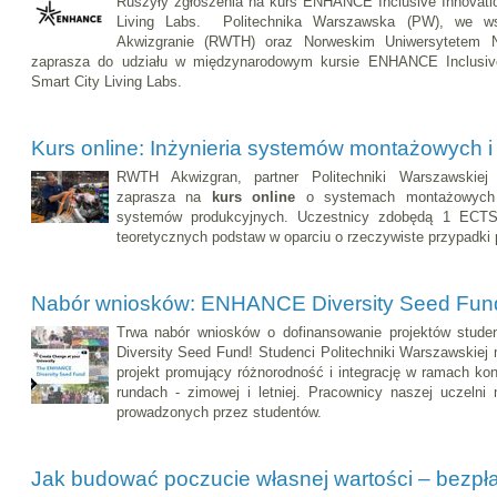
Ruszyły zgłoszenia na kurs ENHANCE Inclusive Innovatio
Living Labs. Politechnika Warszawska (PW), we ws
Akwizgranie (RWTH) oraz Norweskim Uniwersytetem Na
zaprasza do udziału w międzynarodowym kursie ENHANCE Inclusive 
Smart City Living Labs.
Kurs online: Inżynieria systemów montażowych i
RWTH Akwizgran, partner Politechniki Warszawski
zaprasza na
kurs online
o systemach montażowych p
systemów produkcyjnych. Uczestnicy zdobędą 1 ECTS,
teoretycznych podstaw w oparciu o rzeczywiste przypadki
Nabór wniosków: ENHANCE Diversity Seed Fun
Trwa nabór wniosków o dofinansowanie projektów stu
Diversity Seed Fund! Studenci Politechniki Warszawskiej 
projekt promujący różnorodność i integrację w ramach
rundach - zimowej i letniej. Pracownicy naszej uczelni
prowadzonych przez studentów.
Jak budować poczucie własnej wartości – bezpł