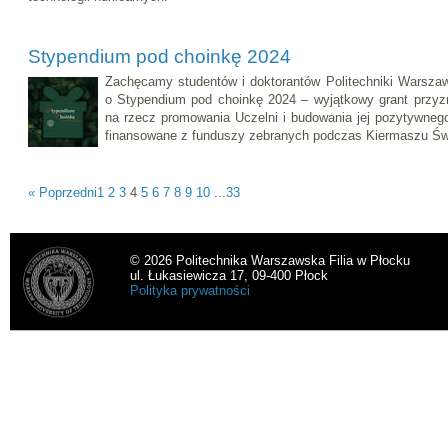
Stypendium pod choinkę 2024
Zachęcamy studentów i doktorantów Politechniki Warszaw
o Stypendium pod choinkę 2024 – wyjątkowy grant przyz
na rzecz promowania Uczelni i budowania jej pozytywneg
finansowane z funduszy zebranych podczas Kiermaszu Ś
« Poprzedni
1
2
3
4
5
6
7
8
9
10
...
33
© 2026 Politechnika Warszawska Filia w Płocku
ul. Łukasiewicza 17, 09-400 Płock
Polityka prywatności