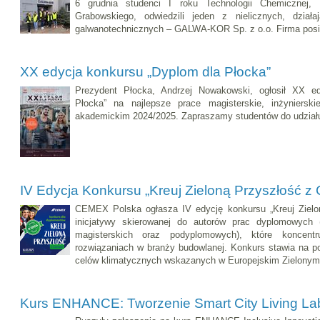
6 grudnia studenci I roku Technologii Chemicznej,
Grabowskiego, odwiedzili jeden z nielicznych, dzia
galwanotechnicznych – GALWA-KOR Sp. z o.o. Firma posia
XX edycja konkursu „Dyplom dla Płocka”
Prezydent Płocka, Andrzej Nowakowski, ogłosił XX e
Płocka” na najlepsze prace magisterskie, inżynierski
akademickim 2024/2025. Zapraszamy studentów do udziału
IV Edycja Konkursu „Kreuj Zieloną Przyszłość 
CEMEX Polska ogłasza IV edycję konkursu „Kreuj Zie
inicjatywy skierowanej do autorów prac dyplomowych (li
magisterskich oraz podyplomowych), które koncent
rozwiązaniach w branży budowlanej. Konkurs stawia na po
celów klimatycznych wskazanych w Europejskim Zielonym
Kurs ENHANCE: Tworzenie Smart City Living La