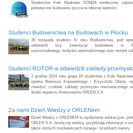
Studenckie Koło Naukowe SONDA serdecznie zaprasz
poświęcone budowaniu poczucia własnej wartości.
Studenci Budownictwa na Budowach w Płocku
26 listopada studenci IV roku Budownictwa, pod opie
odwiedzili trzy inwestycje budowlane w P
samochodowego, budynku wielorodzinnego oraz remont za
Studenci ROTOR-a odwiedzili zakłady przemysł
2 grudnia 2024 roku grupa 18 studentów z Koła Nauko
opieką Mariusza Koprowskiego i Krzysztofa Obsta, w
zwiedzić czołowe zakłady przemysłu mechanicznego w 
dzięki wsparciu finansowemu ORLEN S.A.
Za nami Dzień Wiedzy z ORLENem
Dzień Wiedzy z ORLENEM to wydarzenie edukacyjne, podc
ORLEN S.A. dzielą się wiedzą, przybliżają informacje o szer
także różnych możliwościach rozwoju i ścieżkach kariery.