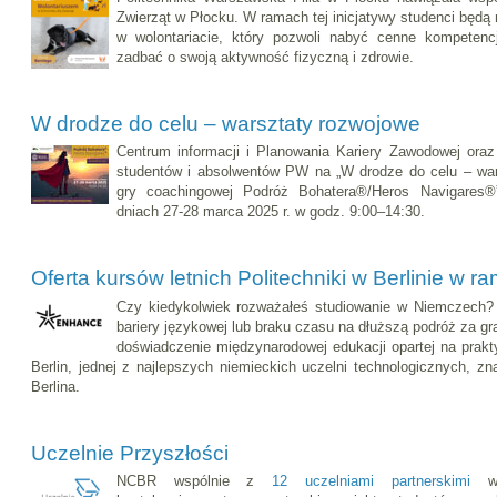
Zwierząt w Płocku. W ramach tej inicjatywy studenci będą
w wolontariacie, który pozwoli nabyć cenne kompetenc
zadbać o swoją aktywność fizyczną i zdrowie.
W drodze do celu – warsztaty rozwojowe
Centrum informacji i Planowania Kariery Zawodowej oraz
studentów i absolwentów PW na „W drodze do celu – wa
gry coachingowej Podróż Bohatera®/Heros Navigares®
dniach 27-28 marca 2025 r. w godz. 9:00–14:30.
Oferta kursów letnich Politechniki w Berlinie 
Czy kiedykolwiek rozważałeś studiowanie w Niemczech
bariery językowej lub braku czasu na dłuższą podróż za g
doświadczenie międzynarodowej edukacji opartej na prakt
Berlin, jednej z najlepszych niemieckich uczelni technologicznych, z
Berlina.
Uczelnie Przyszłości
NCBR wspólnie z
12 uczelniami partnerskimi
wd