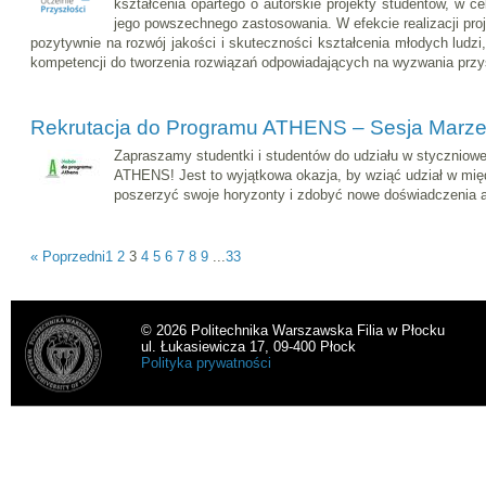
kształcenia opartego o autorskie projekty studentów, w c
jego powszechnego zastosowania. W efekcie realizacji pro
pozytywnie na rozwój jakości i skuteczności kształcenia młodych ludz
kompetencji do tworzenia rozwiązań odpowiadających na wyzwania przy
Rekrutacja do Programu ATHENS – Sesja Marz
Zapraszamy studentki i studentów do udziału w styczniowe
ATHENS! Jest to wyjątkowa okazja, by wziąć udział w mi
poszerzyć swoje horyzonty i zdobyć nowe doświadczenia 
« Poprzedni
1
2
3
4
5
6
7
8
9
...
33
© 2026 Politechnika Warszawska Filia w Płocku
ul. Łukasiewicza 17, 09-400 Płock
Polityka prywatności