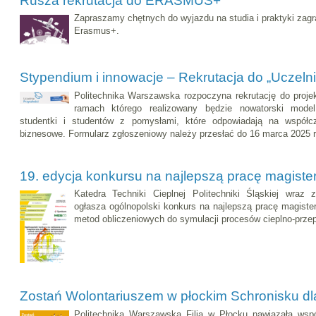
Rusza rekrutacja do ERASMUS+
Zapraszamy chętnych do wyjazdu na studia i praktyki zag
Erasmus+.
Stypendium i innowacje – Rekrutacja do „Uczelni
Politechnika Warszawska rozpoczyna rekrutację do projek
ramach którego realizowany będzie nowatorski mode
studentki i studentów z pomysłami, które odpowiadają na współc
biznesowe. Formularz zgłoszeniowy należy przesłać do 16 marca 2025 r
19. edycja konkursu na najlepszą pracę magiste
Katedra Techniki Cieplnej Politechniki Śląskiej wraz
ogłasza ogólnopolski konkurs na najlepszą pracę magist
metod obliczeniowych do symulacji procesów cieplno-prze
Zostań Wolontariuszem w płockim Schronisku dl
Politechnika Warszawska Filia w Płocku nawiązała wsp