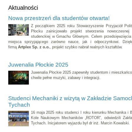
Aktualności
Nowa przestrzeń dla studentów otwarta!
Z początkiem 2025 roku Stowarzyszenie Przyjaciół Polit
Płocku zainicjowało projekt stworzenia nowoczesnej i
studenckiej w Gmachu Głównym. Celem przedsięwzięcia 
miejsca sprzyjającego zarówno nauce, jak i odpoczynkowi. Dzię
firmą
Artplex Sp. z o.o.
, projekt szybko nabrał realnych kształtów.
Juwenalia Płockie 2025
Juwenalia Płockie 2025 zapewniły studentom i mieszkańc
chwile pełne muzyki, zabawy i integracji.
Studenci Mechaniki z wizytą w Zakładzie Samoc
Tychach
16 maja 2025 roku studenci I roku kierunku Mechanika i
Kole Naukowym Mechaników „ROTOR”, odwiedzili Zakła
Tychach. Inicjatorem wyjazdu był dr inż. Marcin Kowalski.