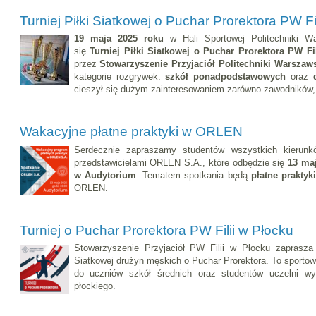
Turniej Piłki Siatkowej o Puchar Prorektora PW Fi
19 maja 2025 roku
w Hali Sportowej Politechniki W
się
Turniej Piłki Siatkowej o Puchar Prorektora PW Fi
przez
Stowarzyszenie Przyjaciół Politechniki Warszaws
kategorie rozgrywek:
szkół ponadpodstawowych
oraz
cieszył się dużym zainteresowaniem zarówno zawodników, j
Wakacyjne płatne praktyki w ORLEN
Serdecznie zapraszamy studentów wszystkich kierunk
przedstawicielami ORLEN S.A., które odbędzie się
13 maj
w Audytorium
. Tematem spotkania będą
płatne praktyk
ORLEN.
Turniej o Puchar Prorektora PW Filii w Płocku
Stowarzyszenie Przyjaciół PW Filii w Płocku zaprasza 
Siatkowej drużyn męskich o Puchar Prorektora. To sportow
do uczniów szkół średnich oraz studentów uczelni w
płockiego.