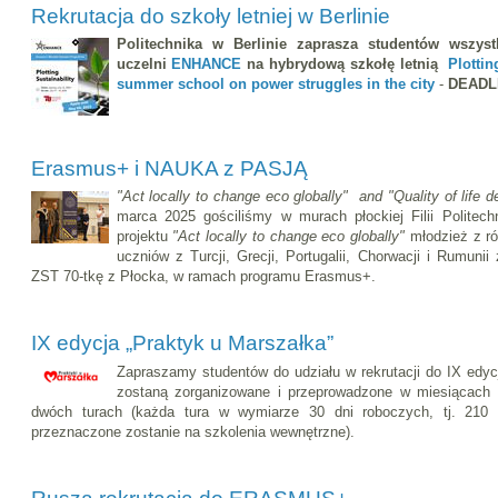
Rekrutacja do szkoły letniej w Berlinie
Politechnika w Berlinie zaprasza studentów wszys
uczelni
ENHANCE
na hybrydową szkołę letnią
Plotti
summer school on power struggles in the city
-
DEADLI
Erasmus+ i NAUKA z PASJĄ
"Act locally to change eco globally" and "Quality of life 
marca 2025 gościliśmy w murach płockiej Filii Politec
projektu
"Act locally to change eco globally"
młodzież z ró
uczniów z Turcji, Grecji, Portugalii, Chorwacji i Rumuni
ZST 70-tkę z Płocka, w ramach programu Erasmus+.
IX edycja „Praktyk u Marszałka”
Zapraszamy studentów do udziału w rekrutacji do IX edycj
zostaną zorganizowane i przeprowadzone w miesiącach l
dwóch turach (każda tura w wymiarze 30 dni roboczych, tj. 210
przeznaczone zostanie na szkolenia wewnętrzne).