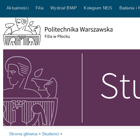
Aktualności
Filia
Wydział BMiP
Kolegium NEiS
Badania i 
Strona główna
Studenci
»
»