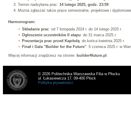
Termin nadsyłania prac:
14 lutego 2025, godz. 23:59
.
Można zgłaszać także prace semestralne, projektowe i dyplomowe
Harmonogram:
Składanie prac
: od 7 listopada 2024 r. do 14 lutego 2025 r.
Ogłoszenie uczestników II etapu
: do 31 marca 2025 r.
Prezentacja prac przed Kapitułą
: do końca kwietnia 2025 r.
Finał i Gala "Builder for the Future"
: 5 czerwca 2025 r. w War
Więcej informacji znajdziesz na stronie:
builder4future.pl
.
© 2026 Politechnika Warszawska Filia w Płocku
ul. Łukasiewicza 17, 09-400 Płock
Polityka prywatności