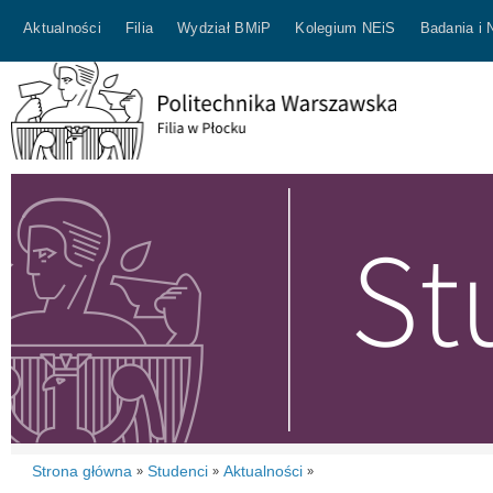
Aktualności
Filia
Wydział BMiP
Kolegium NEiS
Badania i 
Strona główna
Studenci
Aktualności
»
»
»