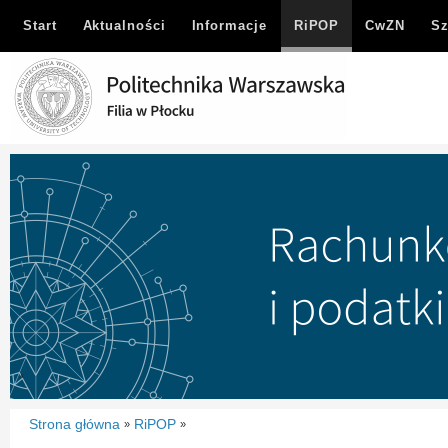
Start
Aktualności
Informacje
RiPOP
CwZN
Sz
Strona główna
RiPOP
»
»