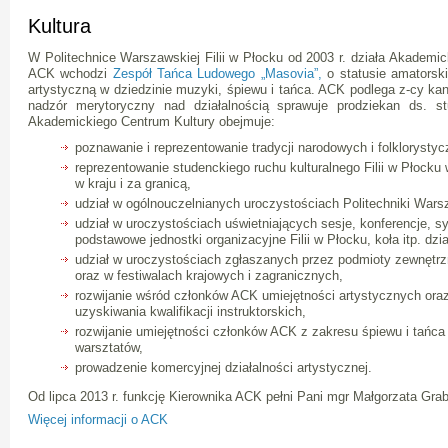
Kultura
W Politechnice Warszawskiej Filii w Płocku od 2003 r. działa Akademi
ACK wchodzi
Zespół Tańca Ludowego „Masovia”,
o statusie amatorsk
artystyczną w dziedzinie muzyki, śpiewu i tańca. ACK podlega z-cy kan
nadzór merytoryczny nad działalnością sprawuje prodziekan ds. st
Akademickiego Centrum Kultury obejmuje:
poznawanie i reprezentowanie tradycji narodowych i folklorysty
reprezentowanie studenckiego ruchu kulturalnego Filii w Płocku
w kraju i za granicą,
udział w ogólnouczelnianych uroczystościach Politechniki Wars
udział w uroczystościach uświetniających sesje, konferencje, 
podstawowe jednostki organizacyjne Filii w Płocku, koła itp. dział
udział w uroczystościach zgłaszanych przez podmioty zewnętrz
oraz w festiwalach krajowych i zagranicznych,
rozwijanie wśród członków ACK umiejętności artystycznych ora
uzyskiwania kwalifikacji instruktorskich,
rozwijanie umiejętności członków ACK z zakresu śpiewu i tańca 
warsztatów,
prowadzenie komercyjnej działalności artystycznej.
Od lipca 2013 r. funkcję Kierownika ACK pełni Pani mgr Małgorzata Gr
Więcej informacji o ACK