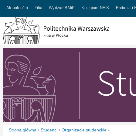
Aktualności
Filia
Wydział BMiP
Kolegium NEiS
Badania i 
Strona główna
Studenci
Organizacje studenckie
»
»
»