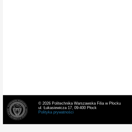
© 2026 Politechnika Warszawska Filia w Płocku
ul. Łukasiewicza 17, 09-400 Płock
Polityka prywatności