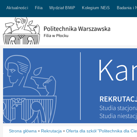
Aktualności
Filia
Wydział BMiP
Kolegium NEiS
Badania i 
Strona główna
Rekrutacja
Oferta dla szkół "Politechnika dla Cie
»
»