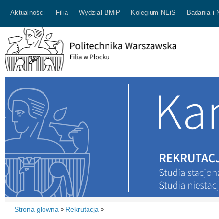
Aktualności
Filia
Wydział BMiP
Kolegium NEiS
Badania i 
Strona główna
Rekrutacja
»
»