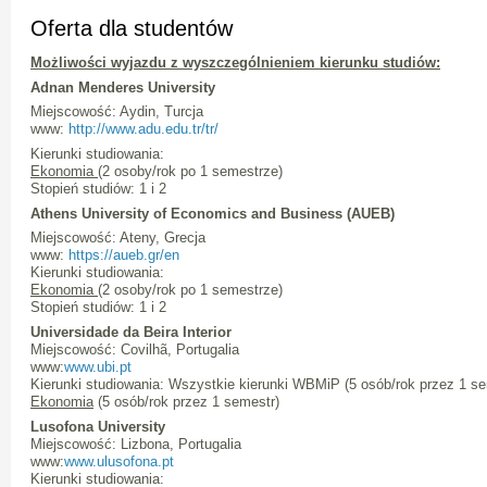
Oferta dla studentów
Możliwości wyjazdu z wyszczególnieniem kierunku studiów:
Adnan Menderes University
Miejscowość: Aydin, Turcja
www:
http://www.adu.edu.tr/tr/
Kierunki studiowania:
Ekonomia
(2 osoby/rok po 1 semestrze)
Stopień studiów: 1 i 2
Athens University of Economics and Business (AUEB)
Miejscowość: Ateny, Grecja
www:
https://aueb.gr/en
Kierunki studiowania:
Ekonomia
(2 osoby/rok po 1 semestrze)
Stopień studiów: 1 i 2
Universidade da Beira Interior
Miejscowość: Covilhã, Portugalia
www:
www.ubi.pt
Kierunki studiowania: Wszystkie kierunki WBMiP (5 osób/rok przez 1 s
Ekonomia
(5 osób/rok przez 1 semestr)
Lusofona University
Miejscowość: Lizbona, Portugalia
www:
www.ulusofona.pt
Kierunki studiowania: