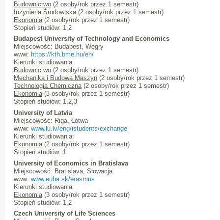
Budownictwo
(2 osoby/rok przez 1 semestr)
Inżynieria Środowiska
(2 osoby/rok przez 1 semestr)
Ekonomia
(2 osoby/rok przez 1 semestr)
Stopień studiów: 1,2
Budapest University of Technology and Economics
Miejscowość: Budapest, Węgry
www:
https://kth.bme.hu/en/
Kierunki studiowania:
Budownictwo
(2 osoby/rok przez 1 semestr)
Mechanika i Budowa Maszyn
(2 osoby/rok przez 1 semestr)
Technologia Chemiczna
(2 osoby/rok przez 1 semestr)
Ekonomia
(3 osoby/rok przez 1 semestr)
Stopień studiów: 1,2,3
University of Latvia
Miejscowość: Riga, Łotwa
www:
www.lu.lv/eng/istudents/exchange
Kierunki studiowania:
Ekonomia
(2 osoby/rok przez 1 semestr)
Stopień studiów: 1
University of Economics in Bratislava
Miejscowość: Bratislava, Słowacja
www:
www.euba.sk/erasmus
Kierunki studiowania:
Ekonomia
(3 osoby/rok przez 1 semestr)
Stopień studiów: 1,2
Czech University of Life Sciences