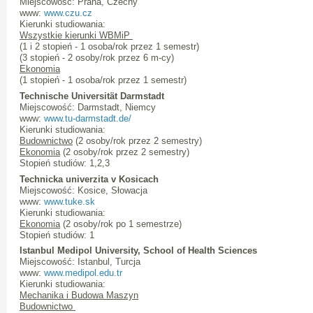
Miejscowość: Praha, Czechy
www:
www.czu.cz
Kierunki studiowania:
Wszystkie kierunki WBMiP
(1 i 2 stopień - 1 osoba/rok przez 1 semestr)
(3 stopień - 2 osoby/rok przez 6 m-cy)
Ekonomia
(1 stopień - 1 osoba/rok przez 1 semestr)
Technische Universität Darmstadt
Miejscowość: Darmstadt, Niemcy
www:
www.tu-darmstadt.de/
Kierunki studiowania:
Budownictwo
(2 osoby/rok przez 2 semestry)
Ekonomia
(2 osoby/rok przez 2 semestry)
Stopień studiów: 1,2,3
Technicka univerzita v Kosicach
Miejscowość: Kosice, Słowacja
www:
www.tuke.sk
Kierunki studiowania:
Ekonomia
(2 osoby/rok po 1 semestrze)
Stopień studiów: 1
Istanbul Medipol University, School of Health Sciences
Miejscowość: Istanbul, Turcja
www:
www.medipol.edu.tr
Kierunki studiowania:
Mechanika i Budowa Maszyn
Budownictwo