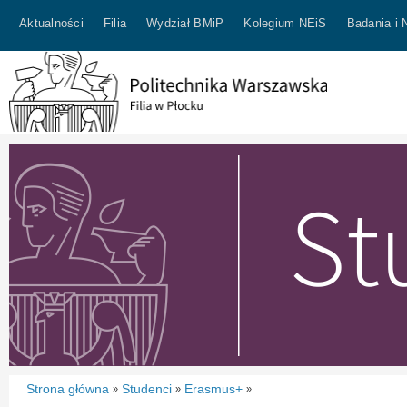
Aktualności
Filia
Wydział BMiP
Kolegium NEiS
Badania i 
Strona główna
Studenci
Erasmus+
»
»
»