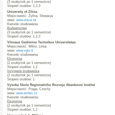
(3 osoby/rok po 1 semestrze)
Stopień studiów: 1,2,3
University of Zilina
Miejscowość: Żylina, Słowacja
www:
www.uniza.sk
Kierunki studiowania:
Budownictwo
(3 osoby/rok po 1 semestrze)
Stopień studiów: 1,2,3
Vilniaus Gedimino Technikos Universitetas
Miejscowość: Wilno, Litwa
www:
www.vgtu.lt
Kierunki studiowania:
Ekonomia
(2 osoby/rok po 1 semestrze)
Stopień studiów: 1,2
Inżynieria środowiska
(2 osoby/rok po 1 semestrze)
Stopień studiów: 1
Vysoka Skola Regionalniho Rozvoje Abankovni Institut
Miejscowość: Praga, Czechy
www:
www.ambis.cz
Kierunki studiowania:
Ekonomia
(2 osoby/rok po 1 semestrze)
Stopień studiów: 1,2