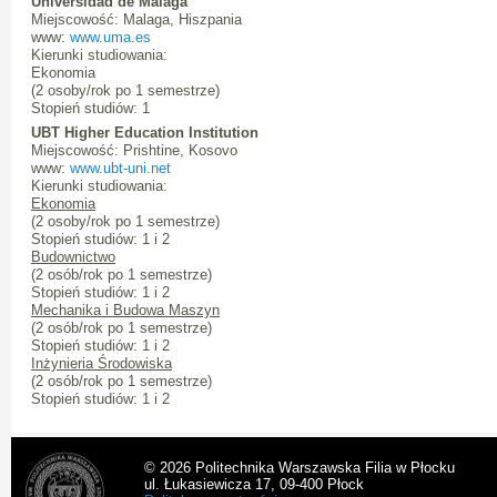
Universidad de Málaga
Miejscowość: Malaga, Hiszpania
www:
www.uma.es
Kierunki studiowania:
Ekonomia
(2 osoby/rok po 1 semestrze)
Stopień studiów: 1
UBT Higher Education Institution
Miejscowość: Prishtine, Kosovo
www:
www.ubt-uni.net
Kierunki studiowania:
Ekonomia
(2 osoby/rok po 1 semestrze)
Stopień studiów: 1 i 2
Budownictwo
(2 osób/rok po 1 semestrze)
Stopień studiów: 1 i 2
Mechanika i Budowa Maszyn
(2 osób/rok po 1 semestrze)
Stopień studiów: 1 i 2
Inżynieria Środowiska
(2 osób/rok po 1 semestrze)
Stopień studiów: 1 i 2
© 2026 Politechnika Warszawska Filia w Płocku
ul. Łukasiewicza 17, 09-400 Płock