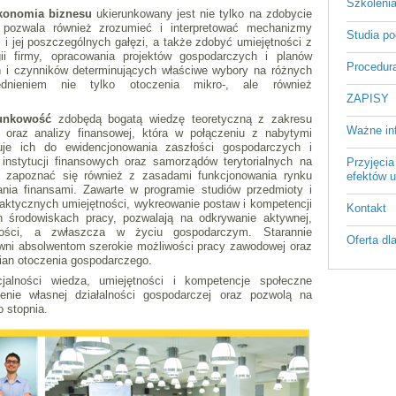
Szkoleni
konomia biznesu
ukierunkowany jest nie tylko na zdobycie
 pozwala również zrozumieć i interpretować mechanizmy
Studia p
i jej poszczególnych gałęzi, a także zdobyć umiejętności z
gii firmy, opracowania projektów gospodarczych i planów
Procedura
 i czynników determinujących właściwe wybory na różnych
dnieniem nie tylko otoczenia mikro-, ale również
ZAPISY
hunkowość
zdobędą bogatą wiedzę teoretyczną z zakresu
Ważne in
 oraz analizy finansowej, która w połączeniu z nabytymi
tuje ich do ewidencjonowania zaszłości gospodarczych i
 instytucji finansowych oraz samorządów terytorialnych na
Przyjęcia
i zapoznać się również z zasadami funkcjonowania rynku
efektów u
nia finansami. Zawarte w programie studiów przedmioty i
raktycznych umiejętności, wykreowanie postaw i kompetencji
Kontakt
 środowiskach pracy, pozwalają na odkrywanie aktywnej,
zności, a zwłaszcza w życiu gospodarczym. Starannie
Oferta dl
wni absolwentom szerokie możliwości pracy zawodowej oraz
ian otoczenia gospodarczego.
lności wiedza, umiejętności i kompetencje społeczne
enie własnej działalności gospodarczej oraz pozwolą na
o stopnia.