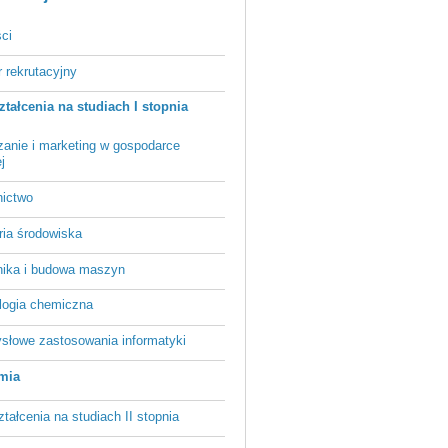
ci
r rekrutacyjny
ztałcenia na studiach I stopnia
zanie i marketing w gospodarce
j
ictwo
ria środowiska
ika i budowa maszyn
logia chemiczna
słowe zastosowania informatyki
mia
ztałcenia na studiach II stopnia