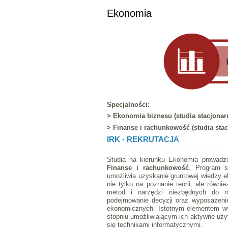
Ekonomia
Specjalności:
> Ekonomia biznesu (studia stacjonarne
> Finanse i rachunkowość
(studia stac
IRK - REKRUTACJA
Studia na kierunku Ekonomia prowadz
Finanse i rachunkowość
. Program s
umożliwia uzyskanie gruntowej wiedzy ek
nie tylko na poznanie teorii, ale rów
metod i narzędzi niezbędnych do ro
podejmowanie decyzji oraz wyposażenie
ekonomicznych. Istotnym elementem wy
stopniu umożliwiającym ich aktywne uży
się technikami informatycznymi.