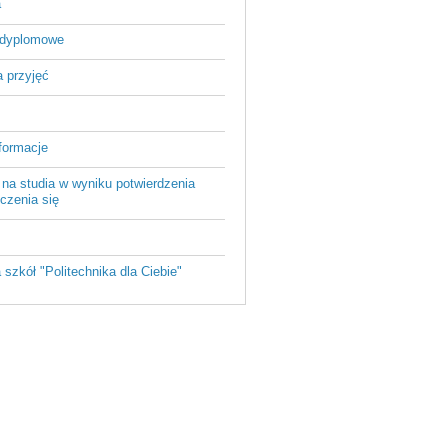
a
odyplomowe
 przyjęć
formacje
 na studia w wyniku potwierdzenia
czenia się
a szkół "Politechnika dla Ciebie"