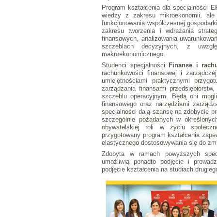
Program kształcenia dla specjalności
E
wiedzy z zakresu mikroekonomii, ale
funkcjonowania współczesnej gospodarki 
zakresu tworzenia i wdrażania strate
finansowych, analizowania uwarunkowań
szczeblach decyzyjnych, z uwzglę
makroekonomicznego.
Studenci specjalności
Finanse i rac
rachunkowości finansowej i zarządczej
umiejętnościami praktycznymi przygo
zarządzania finansami przedsiębiorstw,
szczeblu operacyjnym. Będą oni mogl
finansowego oraz narzędziami zarządza
specjalności dają szansę na zdobycie p
szczególnie pożądanych w określonych
obywatelskiej roli w życiu społec
przygotowany program kształcenia zape
elastycznego dostosowywania się do zm
Zdobyta w ramach powyższych specja
umożliwią ponadto podjęcie i prowadz
podjęcie kształcenia na studiach drugieg