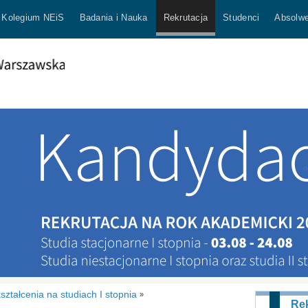
Kolegium NEiS
Badania i Nauka
Rekrutacja
Studenci
Absolwe
ształcenia na studiach I stopnia
»
Rek