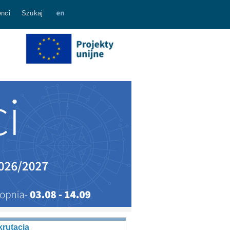
nci
Szukaj
rutacja