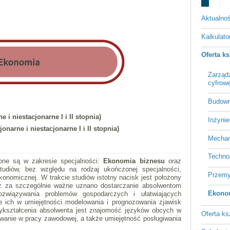
Aktualnoś
Kalkulato
Oferta ks
Zarząd
cyfrowe
Budown
 i niestacjonarne I i II stopnia)
Inżynie
jonarne i niestacjonarne I i II stopnia)
Mechan
Techno
one są w zakresie specjalności:
Ekonomia biznesu
oraz
tudiów, bez względu na rodzaj ukończonej specjalności,
Przemy
onomicznej. W trakcie studiów istotny nacisk jest położony
nież za szczególnie ważne uznano dostarczanie absolwentom
Ekono
związywania problemów gospodarczych i ułatwiających
 ich w umiejętności modelowania i prognozowania zjawisk
kształcenia absolwenta jest znajomość języków obcych w
Oferta ks
wanie w pracy zawodowej, a także umiejętność posługiwania