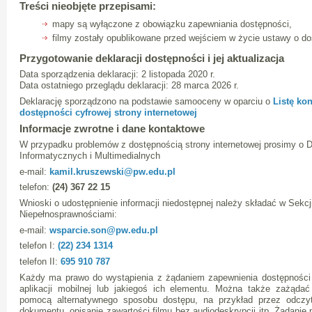
Treści nieobjęte przepisami:
mapy są wyłączone z obowiązku zapewniania dostępności,
filmy zostały opublikowane przed wejściem w życie ustawy o do
Przygotowanie deklaracji dostępności i jej aktualizacja
Data sporządzenia deklaracji: 2 listopada 2020 r.
Data ostatniego przeglądu deklaracji: 28 marca 2026 r.
Deklarację sporządzono na podstawie samooceny w oparciu o
Listę ko
dostępności cyfrowej strony internetowej
Informacje zwrotne i dane kontaktowe
W przypadku problemów z dostępnością strony internetowej prosimy o 
Informatycznych i Multimedialnych
e-mail:
kamil.kruszewski@pw.edu.pl
telefon:
(24) 367 22 15
Wnioski o udostępnienie informacji niedostępnej należy składać w Sekcj
Niepełnosprawnościami:
e-mail:
wsparcie.son@pw.edu.pl
telefon I:
(22) 234 1314
telefon II:
695 910 787
Każdy ma prawo do wystąpienia z żądaniem zapewnienia dostępności c
aplikacji mobilnej lub jakiegoś ich elementu. Można także zażądać 
pomocą alternatywnego sposobu dostępu, na przykład przez odczyt
dokumentu, opisanie zawartości filmu bez audiodeskrypcji itp. Żądani