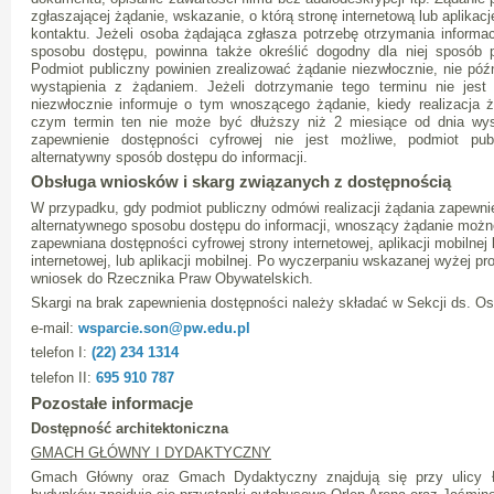
zgłaszającej żądanie, wskazanie, o którą stronę internetową lub aplikac
kontaktu. Jeżeli osoba żądająca zgłasza potrzebę otrzymania informa
sposobu dostępu, powinna także określić dogodny dla niej sposób pr
Podmiot publiczny powinien zrealizować żądanie niezwłocznie, nie późn
wystąpienia z żądaniem. Jeżeli dotrzymanie tego terminu nie jest
niezwłocznie informuje o tym wnoszącego żądanie, kiedy realizacja 
czym termin ten nie może być dłuższy niż 2 miesiące od dnia wys
zapewnienie dostępności cyfrowej nie jest możliwe, podmiot pu
alternatywny sposób dostępu do informacji.
Obsługa wniosków i skarg związanych z dostępnością
W przypadku, gdy podmiot publiczny odmówi realizacji żądania zapewni
alternatywnego sposobu dostępu do informacji, wnoszący żądanie możn
zapewniana dostępności cyfrowej strony internetowej, aplikacji mobilnej
internetowej, lub aplikacji mobilnej. Po wyczerpaniu wskazanej wyżej p
wniosek do Rzecznika Praw Obywatelskich.
Skargi na brak zapewnienia dostępności należy składać w Sekcji ds. O
e-mail:
wsparcie.son@pw.edu.pl
telefon I:
(22) 234 1314
telefon II:
695 910 787
Pozostałe informacje
Dostępność architektoniczna
GMACH GŁÓWNY I DYDAKTYCZNY
Gmach Główny oraz Gmach Dydaktyczny znajdują się przy ulicy Ł