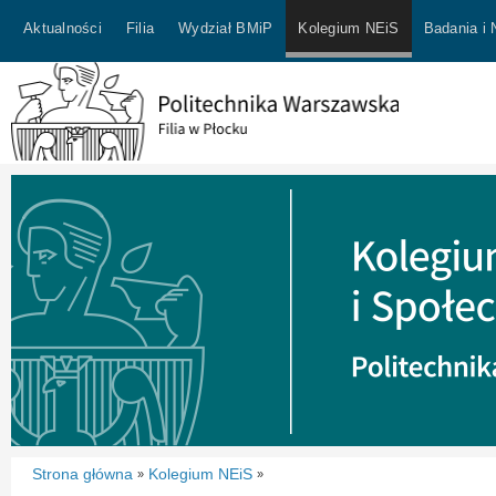
Aktualności
Filia
Wydział BMiP
Kolegium NEiS
Badania i
Strona główna
Kolegium NEiS
»
»