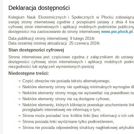
Deklaracja dostępności
Kolegium Nauk Ekonomicznych i Społecznych w Płocku zobowiązuj
swojej strony internetowej zgodnie z przepisami ustawy z dnia 4 kw
cyfrowej stron internetowych i aplikacji mobilnych podmiotów publicz
dostępności ma zastosowanie do strony internetowej
www.pw.plock.pl
.
Data publikacji strony internetowej: 9 lutego 2014r.
Data ostatniej istotnej aktualizacji: 25 czerwca 2024r.
Stan dostępności cyfrowej
Strona internetowa jest częściowo zgodna z załącznikiem do ustawy 
dostępności cyfrowej stron internetowych i aplikacji mobilnych pod
niezgodności lub wyłączeń wymienionych poniżej
Niedostępne treści:
Część obrazów nie posiada tekstu alternatywnego,
Niektóre elementy strony nie spełniają minimalnych wymogów dl
Niektóre elementy strony mogą nie wyświetlać się prawidłowo n
Niektóre elementy strony nie są dostępne cyfrowo,
Niektóre elementy, których kliknięcie powoduje uruchomienie li
przeglądarki internetowej nie informują o tym,
Strona może posiadać tzw. krótkie linki (bez informacji o ich cel
Strona posiada linki wyróżniane tylko podkreśleniem,
Strona nie posiada odpowiedniej struktury nagłówkowej artykułó