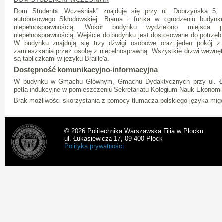
Dom Studenta „Wcześniak” znajduje się przy ul. Dobrzyńska 5,
autobusowego Skłodowskiej. Brama i furtka w ogrodzeniu budyn
niepełnosprawnością. Wokół budynku wydzielono miejsca
niepełnosprawnością. Wejście do budynku jest dostosowane do potrzeb
W budynku znajdują się trzy dźwigi osobowe oraz jeden pokój z
zamieszkania przez osobę z niepełnosprawną. Wszystkie drzwi wewn
są tabliczkami w języku Braille'a.
Dostępność komunikacyjno-informacyjna
W budynku w Gmachu Głównym, Gmachu Dydaktycznych przy ul. Łuk
pętla indukcyjne w pomieszczeniu Sekretariatu Kolegium Nauk Ekonomi
Brak możliwości skorzystania z pomocy tłumacza polskiego języka mi
© 2026 Politechnika Warszawska Filia w Płocku
ul. Łukasiewicza 17, 09-400 Płock
Polityka prywatności