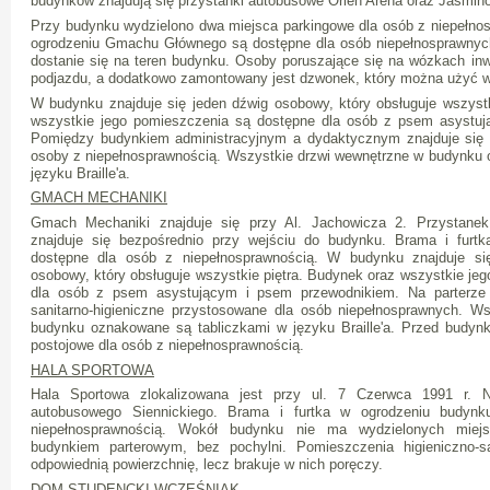
budynków znajdują się przystanki autobusowe Orlen Arena oraz Jaśmin
Przy budynku wydzielono dwa miejsca parkingowe dla osób z niepełnos
ogrodzeniu Gmachu Głównego są dostępne dla osób niepełnosprawnyc
dostanie się na teren budynku. Osoby poruszające się na wózkach in
podjazdu, a dodatkowo zamontowany jest dzwonek, który można użyć w 
W budynku znajduje się jeden dźwig osobowy, który obsługuje wszystk
wszystkie jego pomieszczenia są dostępne dla osób z psem asystu
Pomiędzy budynkiem administracyjnym a dydaktycznym znajduje się 
osoby z niepełnosprawnością. Wszystkie drzwi wewnętrzne w budynku 
języku Braille'a.
GMACH MECHANIKI
Gmach Mechaniki znajduje się przy Al. Jachowicza 2. Przystane
znajduje się bezpośrednio przy wejściu do budynku. Brama i furt
dostępne dla osób z niepełnosprawnością. W budynku znajduje si
osobowy, który obsługuje wszystkie piętra. Budynek oraz wszystkie je
dla osób z psem asystującym i psem przewodnikiem. Na parterze 
sanitarno-higieniczne przystosowane dla osób niepełnosprawnych. W
budynku oznakowane są tabliczkami w języku Braille'a. Przed budynk
postojowe dla osób z niepełnosprawnością.
HALA SPORTOWA
Hala Sportowa zlokalizowana jest przy ul. 7 Czerwca 1991 r. N
autobusowego Siennickiego. Brama i furtka w ogrodzeniu budyn
niepełnosprawnością. Wokół budynku nie ma wydzielonych miejs
budynkiem parterowym, bez pochylni. Pomieszczenia higieniczno-s
odpowiednią powierzchnię, lecz brakuje w nich poręczy.
DOM STUDENCKI WCZEŚNIAK