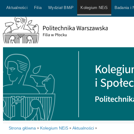
Aktualności
Filia
Wydział BMiP
Kolegium NEiS
Badania i
Strona główna
Kolegium NEiS
Aktualności
»
»
»