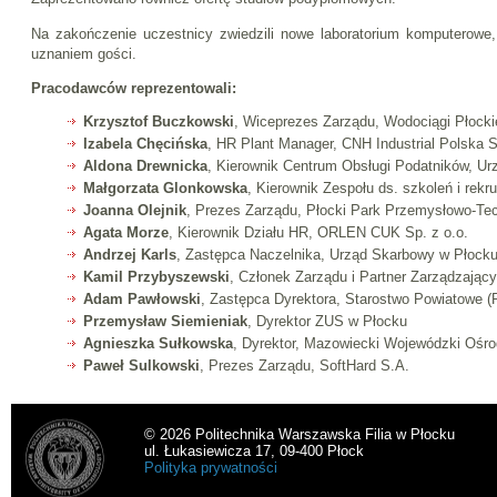
Na zakończenie uczestnicy zwiedzili nowe laboratorium komputerowe,
uznaniem gości.
Pracodawców reprezentowali:
Krzysztof Buczkowski
, Wiceprezes Zarządu, Wodociągi Płockie
Izabela Chęcińska
, HR Plant Manager, CNH Industrial Polska S
Aldona Drewnicka
, Kierownik Centrum Obsługi Podatników, U
Małgorzata Glonkowska
, Kierownik Zespołu ds. szkoleń i rek
Joanna Olejnik
, Prezes Zarządu, Płocki Park Przemysłowo-Te
Agata Morze
, Kierownik Działu HR, ORLEN CUK Sp. z o.o.
Andrzej Karls
, Zastępca Naczelnika, Urząd Skarbowy w Płock
Kamil Przybyszewski
, Członek Zarządu i Partner Zarządzający,
Adam Pawłowski
, Zastępca Dyrektora, Starostwo Powiatowe 
Przemysław Siemieniak
, Dyrektor ZUS w Płocku
Agnieszka Sułkowska
, Dyrektor, Mazowiecki Wojewódzki Oś
Paweł Sulkowski
, Prezes Zarządu, SoftHard S.A.
© 2026 Politechnika Warszawska Filia w Płocku
ul. Łukasiewicza 17, 09-400 Płock
Polityka prywatności