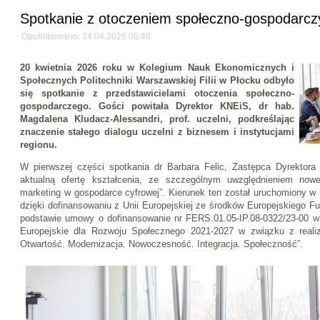
Spotkanie z otoczeniem społeczno-gospodarc
Opublikowano: 24.04.2026 06:48
20 kwietnia 2026 roku w Kolegium Nauk Ekonomicznych i
Społecznych Politechniki Warszawskiej Filii w Płocku odbyło
się spotkanie z przedstawicielami otoczenia społeczno-
gospodarczego. Gości powitała Dyrektor KNEiS, dr hab.
Magdalena Kludacz-Alessandri, prof. uczelni, podkreślając
znaczenie stałego dialogu uczelni z biznesem i instytucjami
regionu.
W pierwszej części spotkania dr Barbara Felic, Zastępca Dyrektora 
aktualną ofertę kształcenia, ze szczególnym uwzględnieniem nowe
marketing w gospodarce cyfrowej”. Kierunek ten został uruchomiony 
dzięki dofinansowaniu z Unii Europejskiej ze środków Europejskiego 
podstawie umowy o dofinansowanie nr FERS.01.05-IP.08-0322/23-00
Europejskie dla Rozwoju Społecznego 2021-2027 w związku z reali
Otwartość. Modernizacja. Nowoczesność. Integracja. Społeczność”.