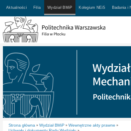
Aktualności
Filia
Wydział BMiP
Kolegium NEiS
Badania i
Strona główna
Wydział BMiP
Wewnętrzne akty prawne
»
»
»
Uchwały i dokumenty Rady Wydziału
»