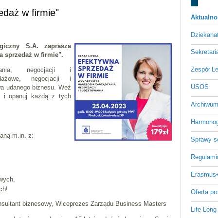
edaż w firmie"
Aktualno
Dziekan
giczny S.A. zaprasza
Sekretari
 sprzedaż w firmie".
Zespół L
ania, negocjacji i
dażowe, negocjacji i
USOS
wa udanego biznesu. Weź
 i opanuj każdą z tych
Archiwum
Harmonog
aną m.in. z:
Sprawy s
Regulami
Erasmus
wych,
ch!
Oferta p
sultant biznesowy, Wiceprezes Zarządu Business Masters
Life Long