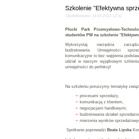
Szkolenie "Efektywna sprz
Opublikowano: 14.04.2023 12:32
Płocki Park Przemysłowo-Technolo
studentów PW na szkolenie "Efektywna
Wykorzystaj narzędzia zarządz
budżetowania.
Umiejętności sprze
komunikacyjne to bez wątpienia podsta
udział w naszym wyjątkowym szkleniu
umiejętności do perfekcji!
Na szkoleniu poruszymy tematykę związ
procesami sprzedaży,
komunikacją z klientem,
negocjacjami handlowymi;
budżetowania działań sprzedażo
mierzenia wyników sprzedażowy
Spotkanie poprowadzi
Beata Lipska
Kon