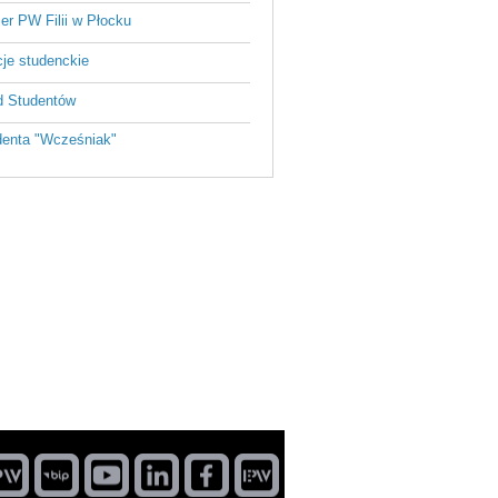
ier PW Filii w Płocku
je studenckie
 Studentów
enta "Wcześniak"