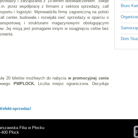
sprzedaży i zarządzania z 15-letnim doświadczeniem. Swoje
Biuro Kar
n. przez współpracę z firmami z sektora sprzedaży, call
nsportu i logistyki. Wprowadziła firmę zagraniczną na polski
Organizac
all center, budowała i rozwijała sieć sprzedaży w oparciu o
transportową i strukturami magazynowymi obsługującymi
Samorząd
tów. Jej misją jest pomaganie innym w osiągnięciu celów bez
yzwania.
Dom Stud
lę 20 biletów możliwych do nabycia
w promocyjnej cenie
owego:
PWPLOCK.
Liczba miejsc ograniczona. Decyduje
t/efekt-sprzedaz/
arszawska Filia w Płocku
9-400 Płock