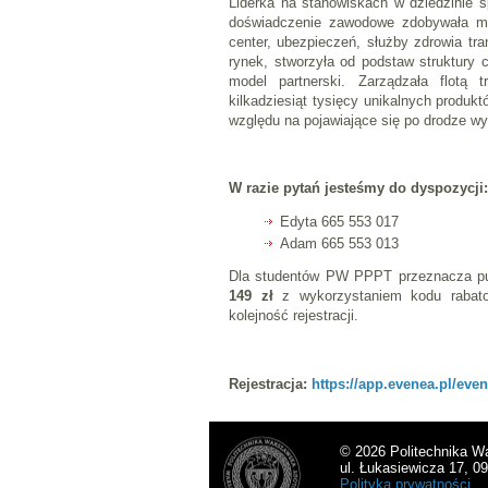
Liderka na stanowiskach w dziedzinie 
doświadczenie zawodowe zdobywała m.i
center, ubezpieczeń, służby zdrowia tra
rynek, stworzyła od podstaw struktury c
model partnerski. Zarządzała flotą 
kilkadziesiąt tysięcy unikalnych produk
względu na pojawiające się po drodze w
W razie pytań jesteśmy do dyspozycji:
Edyta 665 553 017
Adam 665 553 013
Dla studentów PW PPPT przeznacza pu
149 zł
z wykorzystaniem kodu rabat
kolejność rejestracji.
Rejestracja:
https://app.evenea.pl/even
© 2026 Politechnika W
ul. Łukasiewicza 17, 0
Polityka prywatności