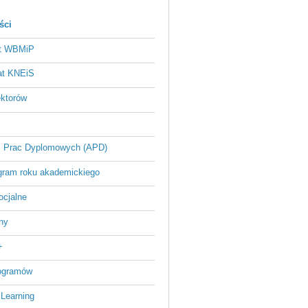
ści
at WBMiP
at KNEiS
ektorów
 Prac Dyplomowych (APD)
ram roku akademickiego
ocjalne
ny
+
rogramów
 Learning