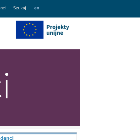
nci
Szukaj
udenci