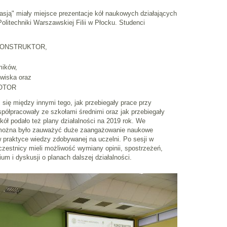
asją" miały miejsce prezentacje kół naukowych działających
itechniki Warszawskiej Filii w Płocku. Studenci
 KONSTRUKTOR,
mików,
owiska oraz
ROTOR
się między innymi tego, jak przebiegały prace przy
współpracowały ze szkołami średnimi oraz jak przebiegały
kół podało też plany działalności na 2019 rok. We
 można było zauważyć duże zaangażowanie naukowe
 praktyce wiedzy zdobywanej na uczelni. Po sesji w
zestnicy mieli możliwość wymiany opinii, spostrzeżeń,
m i dyskusji o planach dalszej działalności.