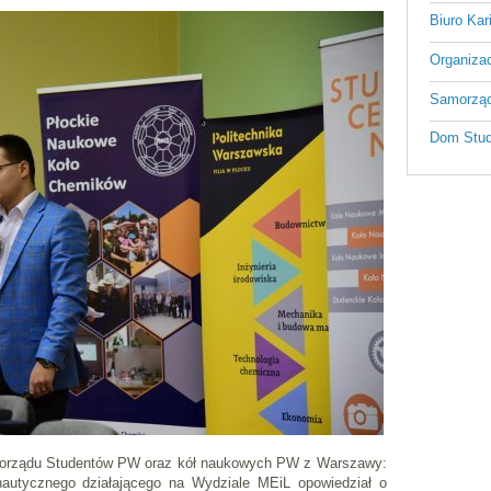
Biuro Kar
Organizac
Samorząd
Dom Stud
amorządu Studentów PW oraz kół naukowych PW z Warszawy:
nautycznego działającego na Wydziale MEiL opowiedział o