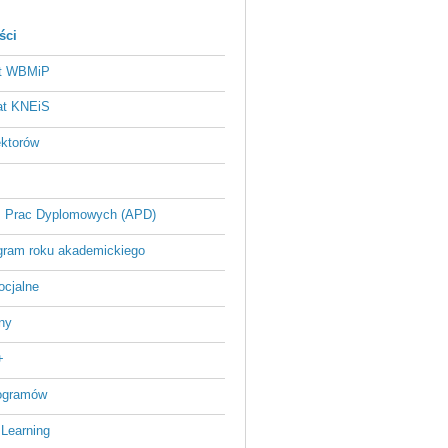
ści
at WBMiP
at KNEiS
ektorów
 Prac Dyplomowych (APD)
ram roku akademickiego
ocjalne
ny
+
rogramów
 Learning