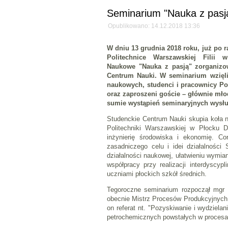
Seminarium "Nauka z pasją
Opublikowano: 14.12.2018 13:36
W dniu 13 grudnia 2018 roku, już po r
Politechnice Warszawskiej Filii
Naukowe "Nauka z pasją" zorganizo
Centrum Nauki. W seminarium wzięli
naukowych, studenci i pracownicy Po
oraz zaproszeni goście – głównie mło
sumie wystąpień seminaryjnych wysłu
Studenckie Centrum Nauki skupia koła na
Politechniki Warszawskiej w Płocku D
inżynierię środowiska i ekonomię. Co
zasadniczego celu i idei działalności 
działalności naukowej, ułatwieniu wymian
współpracy przy realizacji interdyscyp
uczniami płockich szkół średnich.
Tegoroczne seminarium rozpoczął mgr 
obecnie Mistrz Procesów Produkcyjnyc
on referat nt. "Pozyskiwanie i wydziela
petrochemicznych powstałych w procesac