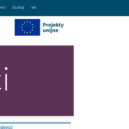
nci
Szukaj
udenci