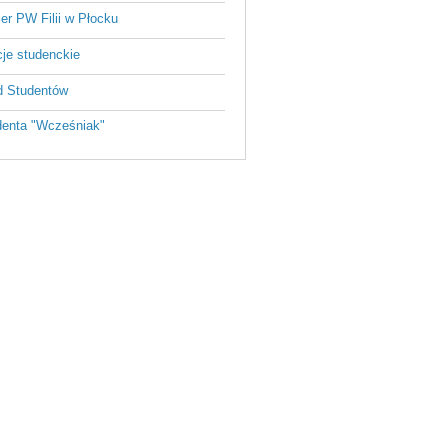
ier PW Filii w Płocku
je studenckie
 Studentów
enta "Wcześniak"