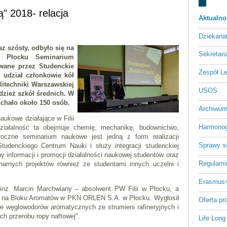
" 2018- relacja
Aktualno
Dziekan
az szósty, odbyło się na
Sekretari
 w Płocku Seminarium
wane przez Studenckie
Zespół L
 udział członkowie kół
litechniki Warszawskiej
USOS
dzież szkół średnich. W
chało około 150 osób.
Archiwum
ukowe działające w Filii
Harmonog
ziałalność ta obejmuje chemię, mechanikę, budownictwo,
roczne seminarium naukowe jest jedną z form realizacji
Sprawy s
Studenckiego Centrum Nauki i służy integracji studenckiej
y informacji i promocji działalności naukowej studentów oraz
Regulami
linarnych projektów również ze studentami innych uczelni i
Erasmus
inż. Marcin Marchwiany – absolwent PW Filii w Płocku, a
h na Bloku Aromatów w PKN ORLEN S.A. w Płocku. Wygłosił
Oferta p
nie węglowodorów aromatycznych ze strumieni rafineryjnych i
h przerobu ropy naftowej".
Life Long