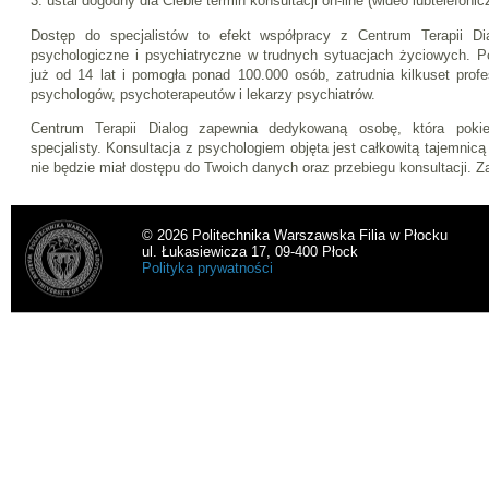
3. ustal dogodny dla Ciebie termin konsultacji on-line (wideo lubtelefonic
Dostęp do specjalistów to efekt współpracy z Centrum Terapii Dia
psychologiczne i psychiatryczne w trudnych sytuacjach życiowych. P
już od 14 lat i pomogła ponad 100.000 osób, zatrudnia kilkuset prof
psychologów, psychoterapeutów i lekarzy psychiatrów.
Centrum Terapii Dialog zapewnia dedykowaną osobę, która pokie
specjalisty. Konsultacja z psychologiem objęta jest całkowitą tajemnicą
nie będzie miał dostępu do Twoich danych oraz przebiegu konsultacji. 
© 2026 Politechnika Warszawska Filia w Płocku
ul. Łukasiewicza 17, 09-400 Płock
Polityka prywatności