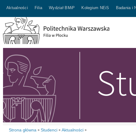
Aktualności
Filia
Wydział BMiP
Kolegium NEiS
Badania i 
Strona główna
Studenci
Aktualności
»
»
»