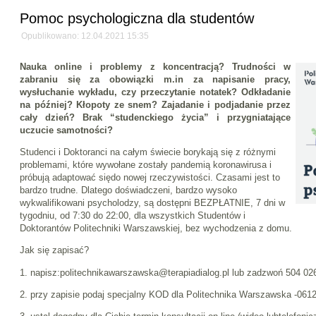
Pomoc psychologiczna dla studentów
Opublikowano: 12.04.2021 15:35
Nauka online i problemy z koncentracją? Trudności w
zabraniu się za obowiązki m.in za napisanie pracy,
wysłuchanie wykładu, czy przeczytanie notatek? Odkładanie
na później? Kłopoty ze snem? Zajadanie i podjadanie przez
cały dzień? Brak “studenckiego życia” i przygniatające
uczucie samotności?
Studenci i Doktoranci na całym świecie borykają się z różnymi
problemami, które wywołane zostały pandemią koronawirusa i
próbują adaptować siędo nowej rzeczywistości. Czasami jest to
bardzo trudne. Dlatego doświadczeni, bardzo wysoko
wykwalifikowani psycholodzy, są dostępni BEZPŁATNIE, 7 dni w
tygodniu, od 7:30 do 22:00, dla wszystkich Studentów i
Doktorantów Politechniki Warszawskiej, bez wychodzenia z domu.
Jak się zapisać?
1. napisz:politechnikawarszawska@terapiadialog.pl lub zadzwoń 504 02
2. przy zapisie podaj specjalny KOD dla Politechnika Warszawska -061