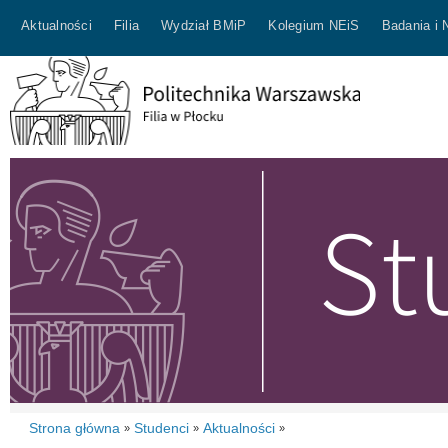
Aktualności
Filia
Wydział BMiP
Kolegium NEiS
Badania i 
Strona główna
Studenci
Aktualności
»
»
»