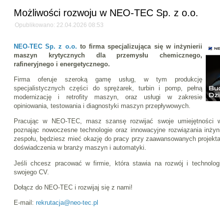
Możliwości rozwoju w NEO-TEC Sp. z o.o.
Opublikowano: 22.04.2026 08:53
NEO-TEC Sp. z o.o.
to firma specjalizująca się w inżynierii
maszyn krytycznych dla przemysłu chemicznego,
rafineryjnego i energetycznego.
Firma oferuje szeroką gamę usług, w tym produkcję
specjalistycznych części do sprężarek, turbin i pomp, pełną
modernizację i retrofity maszyn, oraz usługi w zakresie
opiniowania, testowania i diagnostyki maszyn przepływowych.
Pracując w NEO-TEC, masz szansę rozwijać swoje umiejętności 
poznając nowoczesne technologie oraz innowacyjne rozwiązania inżyn
zespołu, będziesz mieć okazję do pracy przy zaawansowanych projekt
doświadczenia w branży maszyn i automatyki.
Jeśli chcesz pracować w firmie, która stawia na rozwój i technolo
swojego CV.
Dołącz do NEO-TEC i rozwijaj się z nami!
E-mail:
rekrutacja@neo-tec.pl