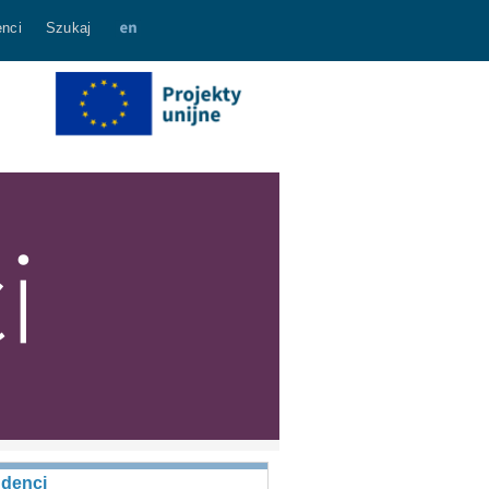
nci
Szukaj
udenci