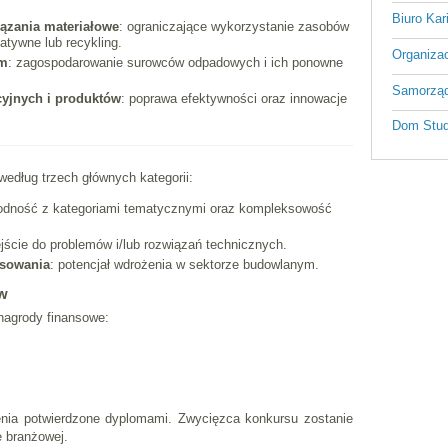
Biuro Kar
iązania materiałowe
: ograniczające wykorzystanie zasobów
atywne lub recykling.
Organizac
ym
: zagospodarowanie surowców odpadowych i ich ponowne
Samorząd
yjnych i produktów
: poprawa efektywności oraz innowacje
Dom Stud
edług trzech głównych kategorii:
odność z kategoriami tematycznymi oraz kompleksowość
ejście do problemów i/lub rozwiązań technicznych.
osowania
: potencjał wdrożenia w sektorze budowlanym.
ów
nagrody finansowe:
ienia potwierdzone dyplomami. Zwycięzca konkursu zostanie
 branżowej.