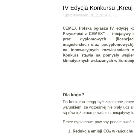
IV Edycja Konkursu „Kreuj
Opublikowano: 18.12.2024 13:38
CEMEX Polska ogłasza IV edycję ko
Przyszłość z CEMEX” – inicjatywy s
prac dyplomowych (licencjacki
magisterskich oraz podyplomowych),
na innowacyjnych rozwiązaniach 
Konkurs stawia na pomysły wspiera
klimatycznych wskazanych w Europej
Dla kogo?
Do konkursu mogą być zgłoszone prace 
warunkiem, że wcześniej nie brały udz
są również prace powstałe z inicjatywy
Prace dyplomowe powinny podejmować co
Redukcja emisji CO₂ w łańcuchu