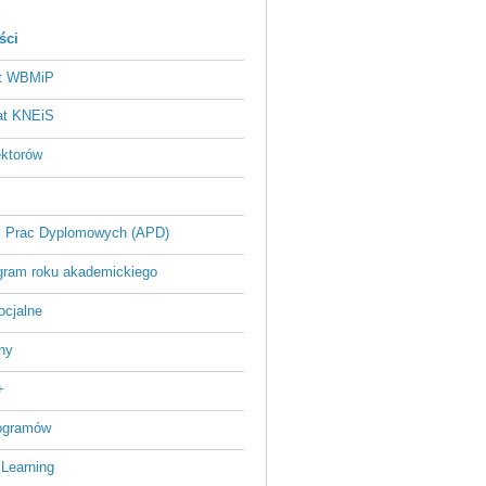
ści
at WBMiP
at KNEiS
ektorów
 Prac Dyplomowych (APD)
ram roku akademickiego
ocjalne
ny
+
rogramów
 Learning