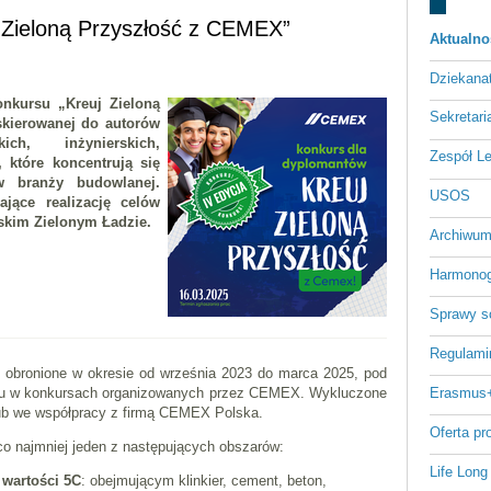
 Zieloną Przyszłość z CEMEX”
Aktualno
Dziekan
nkursu „Kreuj Zieloną
Sekretari
kierowanej do autorów
ch, inżynierskich,
Zespół L
 które koncentrują się
w branży budowlanej.
USOS
jące realizację celów
skim Zielonym Ładzie.
Archiwum
Harmonog
Sprawy s
Regulami
obronione w okresie od września 2023 do marca 2025, pod
Erasmus
iału w konkursach organizowanych przez CEMEX. Wykluczone
 lub we współpracy z firmą CEMEX Polska.
Oferta p
 najmniej jeden z następujących obszarów:
Life Long
 wartości 5C
: obejmującym klinkier, cement, beton,