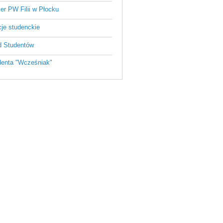
ier PW Filii w Płocku
je studenckie
 Studentów
enta "Wcześniak"