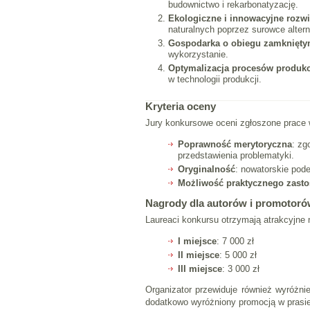
budownictwo i rekarbonatyzację.
Ekologiczne i innowacyjne rozw
naturalnych poprzez surowce altern
Gospodarka o obiegu zamknięt
wykorzystanie.
Optymalizacja procesów produkc
w technologii produkcji.
Kryteria oceny
Jury konkursowe oceni zgłoszone prace w
Poprawność merytoryczna
: zg
przedstawienia problematyki.
Oryginalność
: nowatorskie pod
Możliwość praktycznego zast
Nagrody dla autorów i promotor
Laureaci konkursu otrzymają atrakcyjne 
I miejsce
: 7 000 zł
II miejsce
: 5 000 zł
III miejsce
: 3 000 zł
Organizator przewiduje również wyróżn
dodatkowo wyróżniony promocją w prasie