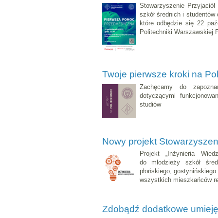
Stowarzyszenie Przyjaciół 
szkół średnich i studentó
które odbędzie się 22 pa
Politechniki Warszawskiej Fi
Twoje pierwsze kroki na Pol
Zachęcamy do zapoznan
dotyczącymi funkcjonowa
studiów
Nowy projekt Stowarzyszeni
Projekt „Inżynieria Wie
do młodzieży szkół śred
płońskiego, gostynińskiego
wszystkich mieszkańców re
Zdobądź dodatkowe umiejętn