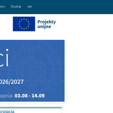
nci
Szukaj
rutacja