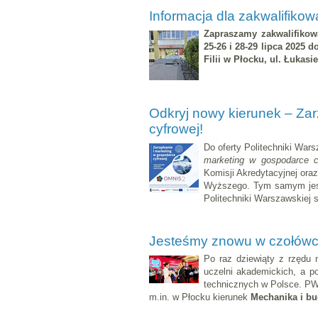
Informacja dla zakwalifiko
Zapraszamy zakwalifiko
25-26 i 28-29 lipca 2025
Filii w Płocku, ul. Łukasi
Odkryj nowy kierunek – Za
cyfrowej!
Do oferty Politechniki Wars
marketing w gospodarce 
Komisji Akredytacyjnej ora
Wyższego. Tym samym jest
Politechniki Warszawskiej s
Jesteśmy znowu w czołówc
Po raz dziewiąty z rzędu n
uczelni akademickich, a p
technicznych w Polsce. PW 
m.in. w Płocku kierunek
Mechanika i b