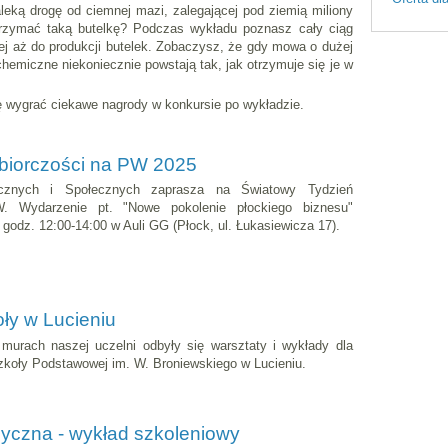
eką drogę od ciemnej mazi, zalegającej pod ziemią miliony
otrzymać taką butelkę? Podczas wykładu poznasz cały ciąg
wej aż do produkcji butelek. Zobaczysz, że gdy mowa o dużej
chemiczne niekoniecznie powstają tak, jak otrzymuje się je w
ę wygrać ciekawe nagrody w konkursie po wykładzie.
biorczości na PW 2025
cznych i Społecznych zaprasza na Światowy Tydzień
W. Wydarzenie pt. "Nowe pokolenie płockiego biznesu"
 godz. 12:00-14:00 w Auli GG (Płock, ul. Łukasiewicza 17).
oły w Lucieniu
 murach naszej uczelni odbyły się warsztaty i wykłady dla
 Szkoły Podstawowej im. W. Broniewskiego w Lucieniu.
czna - wykład szkoleniowy