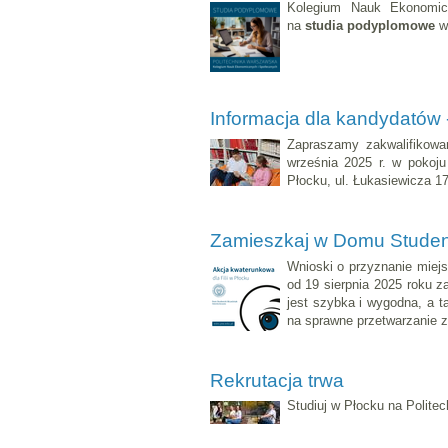
Kolegium Nauk Ekonomicz
na
studia podyplomowe
w 
Informacja dla kandydatów - 
Zapraszamy zakwalifikow
września 2025 r. w pokoj
Płocku, ul. Łukasiewicza 17
Zamieszkaj w Domu Stude
Wnioski o przyznanie mie
od 19 sierpnia 2025 roku 
jest szybka i wygodna, a 
na sprawne przetwarzanie z
Rekrutacja trwa
Studiuj w Płocku na Polite