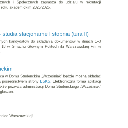
nych i Społecznych zaprasza do udziału w rekrutacji
roku akademickim 2025/2026.
studia stacjonarne I stopnia (tura II)
anych kandydatów do składania dokumentów w dniach 1–3
u 18 w Gmachu Głównym Politechniki Warszawskiej Filii w
.
nckim
jsca w Domu Studenckim „Wcześniak” będzie można składać
za pośrednictwem strony
ESKS.
Elektroniczna forma aplikacji
także pozwala administracji Domu Studenckiego „Wcześniak”
głoszeń.
chnice Warszawskiej!