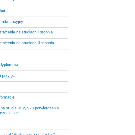
ści
r rekrutacyjny
ztałcenia na studiach I stopnia
ztałcenia na studiach II stopnia
a
odyplomowe
 przyjęć
formacje
 na studia w wyniku potwierdzenia
czenia się
a szkół "Politechnika dla Ciebie"