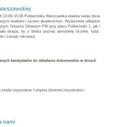
 Warszawskiej
h 10:00–15:00 Politechnika Warszawska otwiera swoje drzwi
wanych studiami i życiem akademickim. Wydarzenie odbędzie
yjnym Gmachu Głównym PW przy placu Politechniki 1, jak i
ła okazja, by z bliska poznać atmosferę Uczelni, ludzi,
ki i zasady rekrutacji.
wanych kandydatów do składania dokumentów
w dniach
 studia stacjonarne I stopnia (dzienne inżynierskie i
a nami