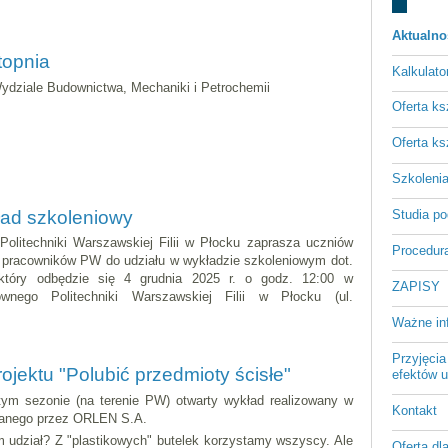
Aktualno
stopnia
Kalkulato
ydziale Budownictwa, Mechaniki i Petrochemii
Oferta ks
Oferta ks
Szkoleni
kład szkoleniowy
Studia p
Politechniki Warszawskiej Filii w Płocku zaprasza uczniów
Procedura
i pracowników PW do udziału w wykładzie szkoleniowym dot.
 który odbędzie się 4 grudnia 2025 r. o godz. 12:00 w
ZAPISY
nego Politechniki Warszawskiej Filii w Płocku (ul.
Ważne in
Przyjęcia
ojektu "Polubić przedmioty ścisłe"
efektów u
ym sezonie (na terenie PW) otwarty wykład realizowany w
Kontakt
wanego przez ORLEN S.A.
 udział? Z "plastikowych" butelek korzystamy wszyscy. Ale
Oferta dl