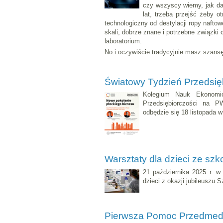
czy wszyscy wiemy, jak dal
lat, trzeba przejść żeby 
technologiczny od destylacji ropy nafto
skali, dobrze znane i potrzebne związki 
laboratorium.
No i oczywiście tradycyjnie masz szans
Światowy Tydzień Przedsię
Kolegium Nauk Ekonomi
Przedsiębiorczości na P
odbędzie się 18 listopada w
Warsztaty dla dzieci ze szk
21 października 2025 r. w
dzieci z okazji jubileuszu
Pierwsza Pomoc Przedmedy