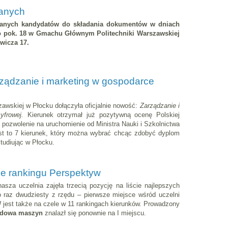
wanych
wanych kandydatów do składania dokumentów
w dniach
 do pok. 18 w Gmachu Głównym Politechniki Warszawskiej
ewicza 17.
rządzanie i marketing w gospodarce
zawskiej w Płocku dołączyła oficjalnie nowość:
Zarządzanie i
cyfrowej.
Kierunek otrzymał już pozytywną ocenę Polskiej
z pozwolenie na uruchomienie od Ministra Nauki i Szkolnictwa
 to 7 kierunek, który można wybrać chcąc zdobyć dyplom
tudiując w Płocku.
e rankingu Perspektyw
asza uczelnia zajęła trzecią pozycję na liście najlepszych
o raz dwudziesty z rzędu – pierwsze miejsce wśród uczelni
jest także na czele w 11 rankingach kierunków. Prowadzony
udowa maszyn
znalazł się ponownie na I miejscu.