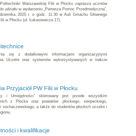
Politechniki Warszawskiej Filii w Płocku zaprasza uczniów
w do udziału w wydarzeniu „Pierwsza Pomoc Przedmedyczna”,
ździernika 2025 r. o godz. 11:30 w Auli Gmachu Głównego
lii w Płocku (ul. Łukasiewicza 17).
itechnice
ia się z dodatkowymi informacjami organizacyjnymi
nia Uczelni oraz systemów wykorzystywanych w trakcie
a Przyjaciół PW Filii w Płocku
dzy i Umiejętności” skierowany jest przede wszystkim
nich z Płocka oraz powiatów: płockiego, sierpeckiego,
 i sochaczewskiego, a także do studentów płockich uczelni i
gionu.
ości i kwalifikacje