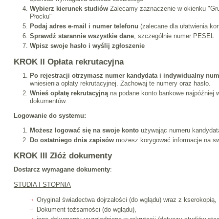
Wybierz kierunek studiów
Zalecamy zaznaczenie w okienku "Grup
Płocku"
Podaj adres e-mail i numer telefonu
(zalecane dla ułatwienia ko
Sprawdź starannie wszystkie dane
, szczególnie numer PESEL
Wpisz swoje hasło i wyślij zgłoszenie
KROK II Opłata rekrutacyjna
Po rejestracji otrzymasz numer kandydata i indywidualny nu
wniesienia opłaty rekrutacyjnej. Zachowaj te numery oraz hasło.
Wnieś opłatę rekrutacyjną
na podane konto bankowe najpóźniej w
dokumentów.
Logowanie do systemu:
Możesz logować się na swoje konto
używając numeru kandydata
Do ostatniego dnia zapisów
możesz korygować informacje na sw
KROK III Złóż dokumenty
Dostarcz wymagane dokumenty
:
STUDIA I STOPNIA
Oryginał świadectwa dojrzałości (do wglądu) wraz z kserokopią,
Dokument tożsamości (do wglądu),