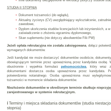
inne dokumenty uwzględnione w rekrutacji (dotyczy studiów sta
STUDIA II STOPNIA
Dokument tożsamości (do wglądu),
Aktualny życiorys (CV) uwzględniający wykształcenie, zatrudnie
zawodowe,
Dyplom ukończenia studiów licencjackich lub inżynierskich, a 
zaświadczenie o złożeniu egzaminu dyplomowego,
Skan suplementu (nie dotyczy absolwentów Filii PW)
Jeżeli opłata rekrutacyjna nie została zaksięgowana
, dołącz potwierd
wymaganych dokumentów.
Jeśli kandydat nie może dostarczyć dokumentów osobiście, dokument
obowiązującym terminie przez upoważnioną przez kandydata osobę. 
obustronnie i wypełnia formularz
pełnomocnictwa
, który wraz 
dokumentami dostarcza osoba upoważniona przez kandydata. P
potwierdzenia notarialnego. Osoba upoważniona musi wylegitym
tożsamości w momencie składania dokumentów.
Niezłożenie dokumentów w określonym terminie skutkuje nieprzyję
zarejestrowanego w systemie rekrutacyjnym.
ℹ️
Terminy i miejsca składania dokumentów (studia niestacjon
stopnia)