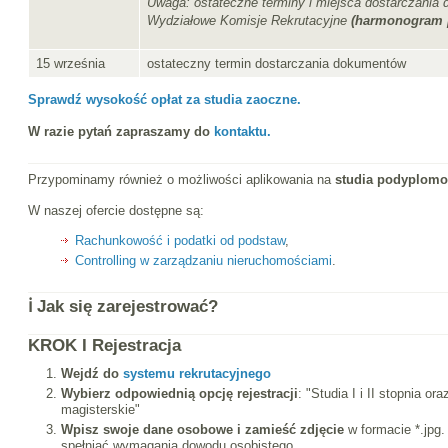
Uwaga: ostateczne terminy i miejsca dostarczania 
Wydziałowe Komisje Rekrutacyjne
(harmonogram p
15 września
ostateczny termin dostarczania dokumentów
Sprawdź wysokość opłat za studia zaoczne.
W razie pytań zapraszamy do
kontaktu.
Przypominamy również o możliwości aplikowania na
studia podyplomo
W naszej ofercie dostępne są:
Rachunkowość i podatki od podstaw
,
Controlling w zarządzaniu nieruchomościami
.
ℹ️ Jak się zarejestrować?
KROK I Rejestracja
Wejdź do
systemu rekrutacyjnego
Wybierz odpowiednią opcję rejestracji
: "Studia I i II stopnia ora
magisterskie"
Wpisz swoje dane osobowe i zamieść zdjęcie
w formacie *.jpg.
spełniać wymagania dowodu osobistego