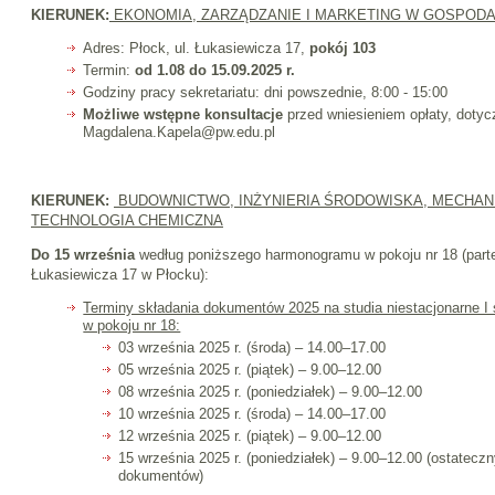
KIERUNEK:
EKONOMIA, ZARZĄDZANIE I MARKETING W GOSPOD
Adres: Płock, ul. Łukasiewicza 17,
pokój 103
Termin:
od 1.08 do 15.09.2025 r.
Godziny pracy sekretariatu: dni powszednie, 8:00 - 15:00
Możliwe wstępne konsultacje
przed wniesieniem opłaty, dotyc
Magdalena.Kapela@pw.edu.pl
KIERUNEK:
BUDOWNICTWO, INŻYNIERIA ŚRODOWISKA, MECHANI
TECHNOLOGIA CHEMICZNA
Do 15 września
według poniższego harmonogramu w pokoju nr 18 (parte
Łukasiewicza 17 w Płocku):
Terminy składania dokumentów 2025 na studia niestacjonarne I s
w pokoju nr 18:
03 września 2025 r. (środa) – 14.00–17.00
05 września 2025 r. (piątek) – 9.00–12.00
08 września 2025 r. (poniedziałek) – 9.00–12.00
10 września 2025 r. (środa) – 14.00–17.00
12 września 2025 r. (piątek) – 9.00–12.00
15 września 2025 r. (poniedziałek) – 9.00–12.00 (ostatecz
dokumentów)