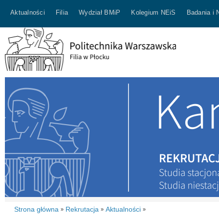
Aktualności
Filia
Wydział BMiP
Kolegium NEiS
Badania i 
Strona główna
Rekrutacja
Aktualności
»
»
»