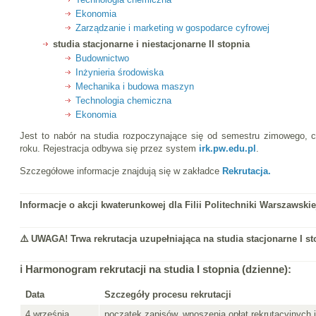
Ekonomia
Zarządzanie i marketing w gospodarce cyfrowej
studia stacjonarne i niestacjonarne II stopnia
Budownictwo
Inżynieria środowiska
Mechanika i budowa maszyn
Technologia chemiczna
Ekonomia
Jest to nabór na studia rozpoczynające się od semestru zimowego, c
roku. Rejestracja odbywa się przez system
irk.pw.edu.pl
.
Szczegółowe informacje znajdują się w zakładce
Rekrutacja.
Informacje o akcji kwaterunkowej dla Filii Politechniki Warszawskie
⚠️ UWAGA! Trwa rekrutacja uzupełniająca na studia stacjonarne I st
ℹ️ Harmonogram rekrutacji na studia I stopnia (dzienne):
Data
Szczegóły procesu rekrutacji
4 września
początek zapisów, wnoszenia opłat rekrutacyjnych 