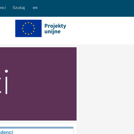
nci
Szukaj
udenci