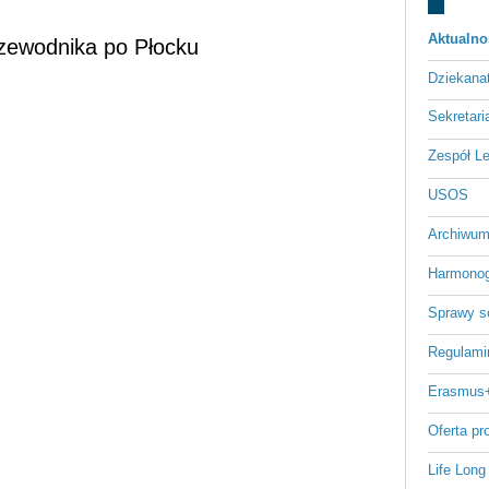
Aktualno
rzewodnika po Płocku
Dziekan
Sekretari
Zespół L
USOS
Archiwum
Harmonog
Sprawy s
Regulami
Erasmus
Oferta p
Life Long