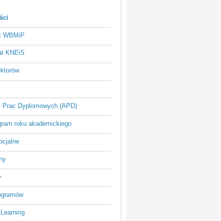
ści
at WBMiP
at KNEiS
ektorów
 Prac Dyplomowych (APD)
ram roku akademickiego
ocjalne
ny
+
rogramów
 Learning