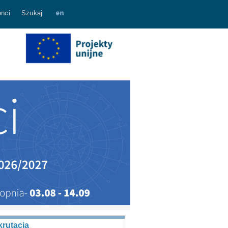
nci
Szukaj
rutacja