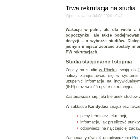
Trwa rekrutacja na studia
Opublikowano: 04.08.2020 10:41
Wakacje w pełni, ale dla wielu z 
odpoczynku, ale także podejmowan
decyzji – o wyborze studiów. Dlateg
jednym miejscu zebrane zostały info
PW rekrutacjach.
Studia stacjonarne I stopnia
Zapisy na studia
w Płocku
trwają do
2
należy zarejestrować się w systemi
uzupełnić informacje na Indywidualn
(IKR) oraz wnieść opłatę rekrutacyjną.
Zastanawiasz się, jaki kierunek studiów
W zakładce
Kandydaci
znajdziesz także
pełny terminarz rekrutacji,
informacje, jak przeliczyć punkty
odpowiedzi na najczęściej zadaw
Zachęcamy również do odwiedzenia
Por