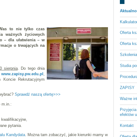
Aktualno
Kalkulato
Was to nie tylko czas
Oferta ks
ia ważnych życiowych
o – dla ułatwienia – w
Oferta ks
rmacje o trwających na
Szkoleni
Studia p
0 sierpnia
. Do tego dnia
e
www.zapisy.pw.edu.pl
,
Procedura
ym Koncie Rekrutacyjnym
ZAPISY
 wybrać?
Sprawdź naszą ofertę>>>
Ważne in
 m.in.:
Przyjęcia
efektów u
 kwalifikacyjne,
Kontakt
ane pytania.
talu Kandydata
. Można tam zobaczyć, jakie kierunki mamy w
Oferta dl