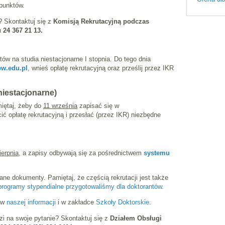
 punktów.
? Skontaktuj się z
Komisją Rekrutacyjną podczas
 24 367 21 13.
ów na studia niestacjonarne I stopnia. Do tego dnia
w.edu.pl
, wnieś opłatę rekrutacyjną oraz prześlij przez IKR
 niestacjonarne)
miętaj, żeby do
11 września
zapisać się w
cić opłatę rekrutacyjną i przesłać (przez IKR) niezbędne
ierpnia
, a zapisy odbywają się za pośrednictwem
systemu
e dokumenty. Pamiętaj, że częścią rekrutacji jest także
programy stypendialne przygotowaliśmy dla doktorantów
.
z w
naszej informacji
i w zakładce
Szkoły Doktorskie
.
i na swoje pytanie? Skontaktuj się z
Działem Obsługi