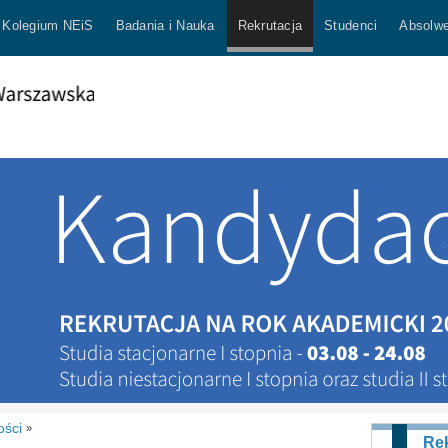
Kolegium NEiS
Badania i Nauka
Rekrutacja
Studenci
Absolwe
ości
»
Rek