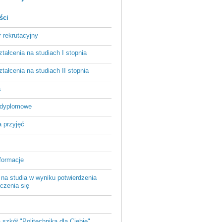
ści
r rekrutacyjny
ztałcenia na studiach I stopnia
ztałcenia na studiach II stopnia
a
odyplomowe
 przyjęć
formacje
 na studia w wyniku potwierdzenia
czenia się
a szkół "Politechnika dla Ciebie"