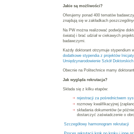
Jakie są możliwości?
Oferujemy ponad 400 tematów badawczyc
znajdują się w zakładkach poszczególny
Na PW można realizować podwójne dokto
świata) i brać udział w ciekawych proje
badawczymi.
Każdy doktorant otrzymuje stypendium 
dodatkowe stypendia z projektów Inicja
Umiędzynarodowienie Szkół Doktorskich
Obecnie na Politechnice mamy doktorant
Jak wygląda rekrutacja?
Składa się z kilku etapów:
rejestracji za pośrednictwem sy
rozmowy kwalifikacyjnej (zaplano
składania dokumentów (w późnie
dostarczyć zaświadczenie o obro
Szczegółowy harmonogram rekrutacji
Proces rekrutacji krok po kroku i inne p