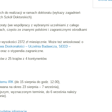
h do realizacji w ramach doktoratu (wykazy zagadnień
ch Szkół Doktorskich).
raty (we współpracy z wybranymi uczelniami z całego
ktach, często ze znanymi polskimi i zagranicznymi ośrodkami
w wysokości 2372 zł miesięcznie. Może też wnioskować o
tywa Doskonałości – Uczelnia Badawcza
,
SEED –
oraz o stypendia zagraniczne.
ów z 25 krajów z 4 kontynentów.
stemu IRK
(do 15 sierpnia do godz. 12.00),
wana na okres 23 sierpnia – 7 września),
jszym, wyznaczonym terminie, do 6 września należy
nie).
rzydatne informacje