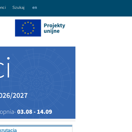
nci
Szukaj
rutacja