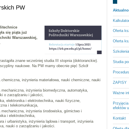
orskich PW
Aktualno
Kalkulato
litechnice
Oferta ks
ła się piąta już
echniki Warszawskiej,
Oferta ks
.
Szkoleni
astąpiła znane wcześniej studia III stopnia (doktoranckie).
Studia p
yscypliny naukowe. Na PW mamy obecnie pięć Szkół
Procedura
a chemiczna, inżynieria materiałowa, nauki chemiczne, nauki
ZAPISY
a mechaniczna, inżynieria biomedyczna, automatyka,
Ważne in
ki o zarządzaniu i jakości,
a, elektronika i elektrotechnika, nauki fizyczne,
Przyjęcia
zna i telekomunikacja,
efektów u
a mechaniczna, inżynieria środowiska, górnictwo i
ika i elektrotechnika,
Kontakt
ra i urbanistyka, inżynieria lądowa i transport, inżynieria
ka, nauki o zarządzaniu i jakości.
Oferta dl