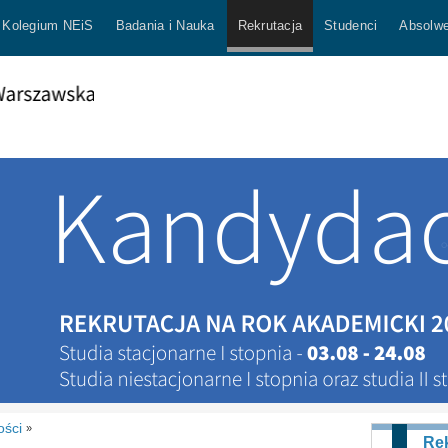
Kolegium NEiS
Badania i Nauka
Rekrutacja
Studenci
Absolwe
ości
»
Rek