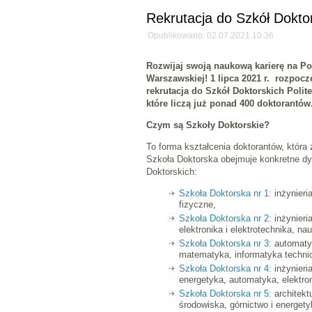
Rekrutacja do Szkół Dokt
Opublikowano: 02.07.2021 10:36
Rozwijaj swoją naukową karierę na Po
Warszawskiej! 1 lipca 2021 r. rozpoczę
rekrutacja do Szkół Doktorskich Polit
które liczą już ponad 400 doktorantów
Czym są Szkoły Doktorskie?
To forma kształcenia doktorantów, która z
Szkoła Doktorska obejmuje konkretne d
Doktorskich:
Szkoła Doktorska nr 1:
inżynieri
fizyczne,
Szkoła Doktorska nr 2:
inżynieri
elektronika i elektrotechnika, nau
Szkoła Doktorska nr 3:
automatyk
matematyka, informatyka technic
Szkoła Doktorska nr 4:
inżynieri
energetyka, automatyka, elektron
Szkoła Doktorska nr 5:
architektu
środowiska, górnictwo i energety