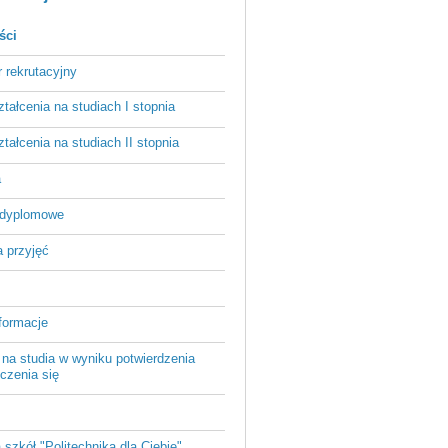
ści
r rekrutacyjny
ztałcenia na studiach I stopnia
ztałcenia na studiach II stopnia
a
odyplomowe
 przyjęć
formacje
 na studia w wyniku potwierdzenia
czenia się
a szkół "Politechnika dla Ciebie"