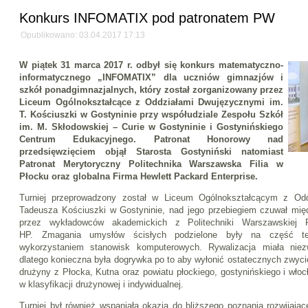
Konkurs INFOMATIX pod patronatem PW
Opublikowano: 03.04.2017 17:13
W piątek 31 marca 2017 r. odbył się konkurs matematyczno-
informatycznego „INFOMATIX” dla uczniów gimnazjów i
szkół ponadgimnazjalnych, który został zorganizowany przez
Liceum Ogólnokształcące z Oddziałami Dwujęzycznymi im.
T. Kościuszki w Gostyninie przy współudziale Zespołu Szkół
im. M. Skłodowskiej – Curie w Gostyninie i Gostynińskiego
Centrum Edukacyjnego. Patronat Honorowy nad
przedsięwzięciem objął Starosta Gostyniński natomiast
Patronat Merytoryczny Politechnika Warszawska Filia w
Płocku oraz globalna Firma Hewlett Packard Enterprise.
Turniej przeprowadzony został w Liceum Ogólnokształcącym z Od
Tadeusza Kościuszki w Gostyninie, nad jego przebiegiem czuwał mię
przez wykładowców akademickich z Politechniki Warszawskiej 
HP. Zmagania umysłów ścisłych podzielone były na część te
wykorzystaniem stanowisk komputerowych. Rywalizacja miała niez
dlatego konieczna była dogrywka po to aby wyłonić ostatecznych zwycię
drużyny z Płocka, Kutna oraz powiatu płockiego, gostynińskiego i włoc
w klasyfikacji drużynowej i indywidualnej.
Turniej był również wspaniałą okazją do bliższego poznania rozwijają