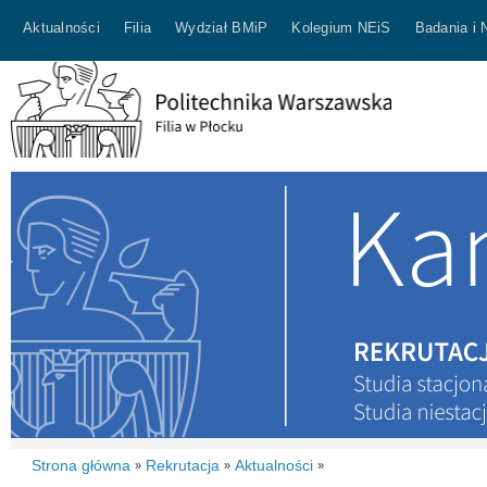
Aktualności
Filia
Wydział BMiP
Kolegium NEiS
Badania i 
Strona główna
Rekrutacja
Aktualności
»
»
»