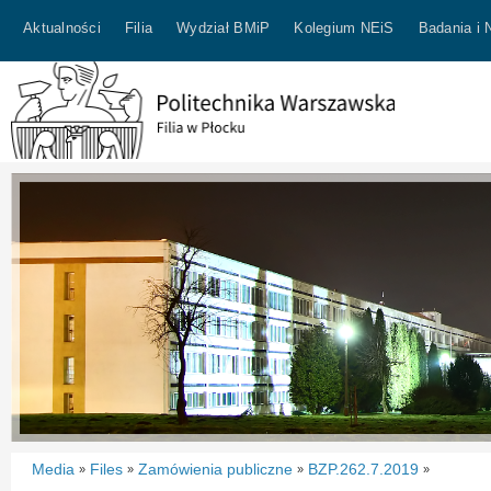
Aktualności
Filia
Wydział BMiP
Kolegium NEiS
Badania i 
Media
Files
Zamówienia publiczne
BZP.262.7.2019
»
»
»
»