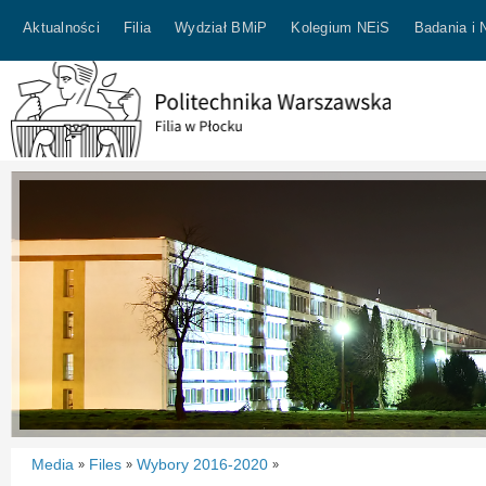
Aktualności
Filia
Wydział BMiP
Kolegium NEiS
Badania i 
Media
Files
Wybory 2016-2020
»
»
»