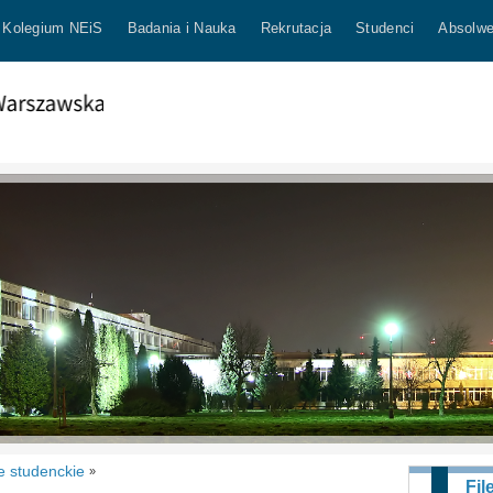
Kolegium NEiS
Badania i Nauka
Rekrutacja
Studenci
Absolwe
e studenckie
»
Fil