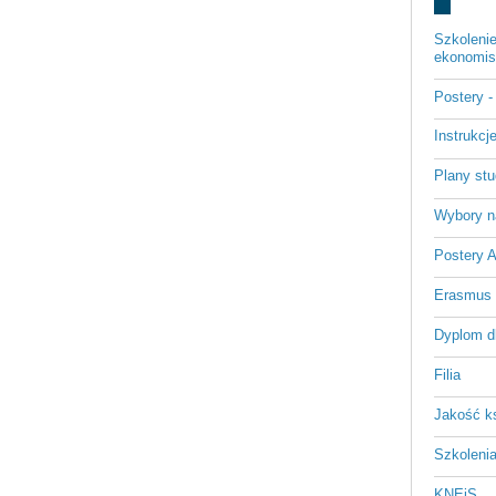
Szkoleni
ekonomist
Postery 
Instrukc
Plany st
Wybory n
Postery 
Erasmus
Dyplom d
Filia
Jakość k
Szkoleni
KNEiS