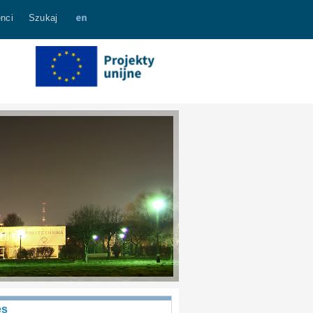
nci
Szukaj
es