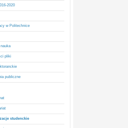
016-2020
acy w Politechnice
 nauka
i pliki
ktoranckie
ia publiczne
nat
riat
zacje studenckie