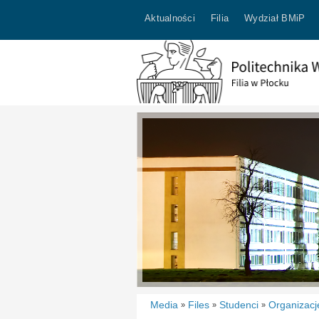
Aktualności
Filia
Wydział BMiP
Media
Files
Studenci
Organizacj
»
»
»