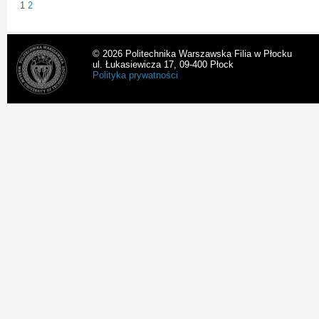
1
2
© 2026 Politechnika Warszawska Filia w Płocku
ul. Łukasiewicza 17, 09-400 Płock
Polityka prywatności