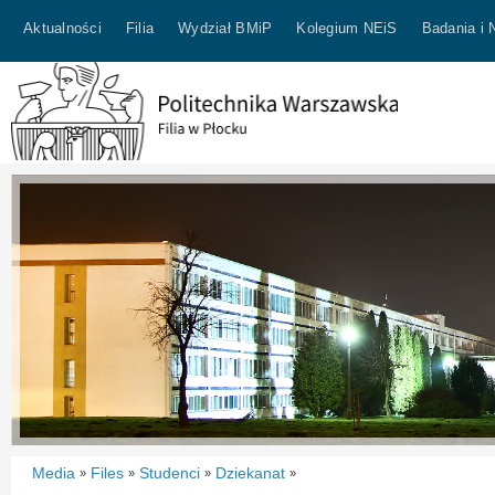
Aktualności
Filia
Wydział BMiP
Kolegium NEiS
Badania i 
Media
Files
Studenci
Dziekanat
»
»
»
»