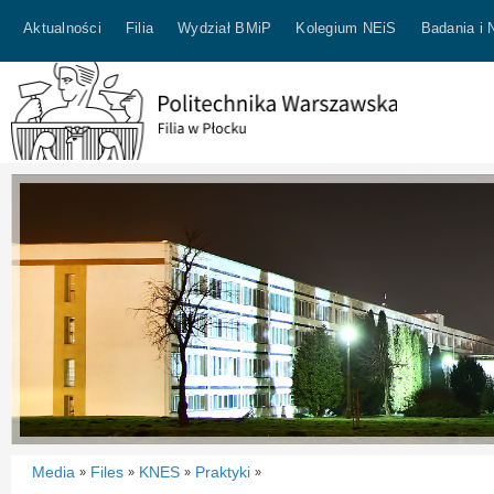
Aktualności
Filia
Wydział BMiP
Kolegium NEiS
Badania i 
Media
Files
KNES
Praktyki
»
»
»
»